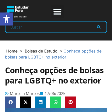
Abrir a barra de ferramentas
Prep Program
Líderes Estudar
Home
»
Bolsas de Estudo
»
Conheça opções de
bolsas para LGBTQ+ no exterior
Conheça opções de bolsas
para LGBTQ+ no exterior
Marcela Marcos
17/06/2025