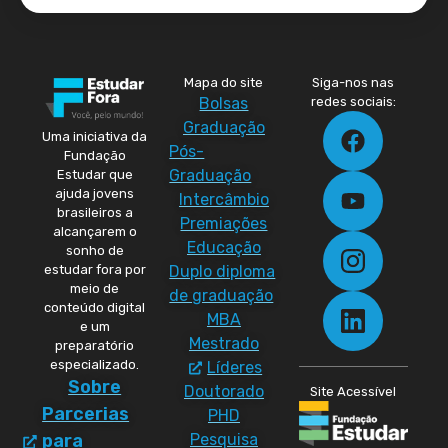
Mapa do site
Siga-nos nas
Bolsas
redes sociais:
Graduação
Uma iniciativa da
Pós-
Fundação
Graduação
Estudar que
ajuda jovens
Intercâmbio
brasileiros a
Premiações
alcançarem o
Educação
sonho de
Duplo diploma
estudar fora por
meio de
de graduação
conteúdo digital
MBA
e um
Mestrado
preparatório
especializado.
Líderes
Sobre
Doutorado
Site Acessível
Parcerias
PHD
Pesquisa
para