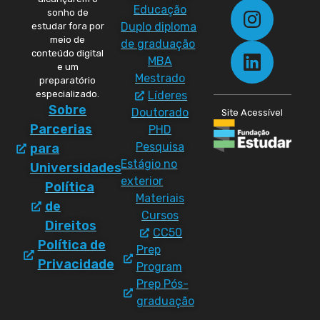
Educação
sonho de
Duplo diploma
estudar fora por
meio de
de graduação
conteúdo digital
MBA
e um
Mestrado
preparatório
especializado.
Líderes
Sobre
Doutorado
Site Acessível
Parcerias
PHD
Pesquisa
para
Estágio no
Universidades
exterior
Política
Materiais
de
Cursos
Direitos
CC50
Política de
Prep
Privacidade
Program
Prep Pós-
graduação