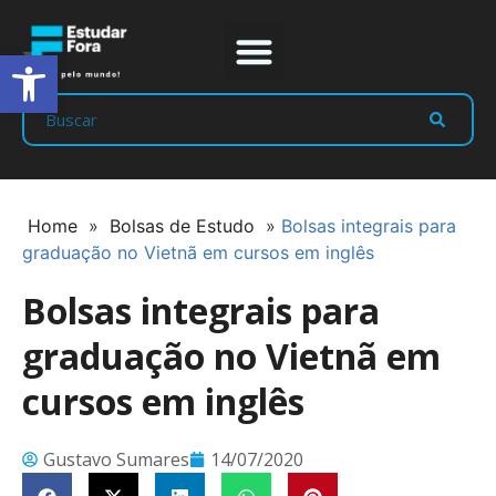
Abrir a barra de ferramentas
Prep Program
Líderes Estudar
Home
»
Bolsas de Estudo
»
Bolsas integrais para
graduação no Vietnã em cursos em inglês
Bolsas integrais para
graduação no Vietnã em
cursos em inglês
Gustavo Sumares
14/07/2020