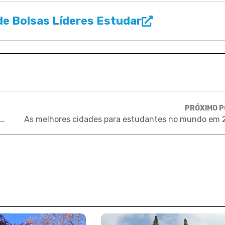
e Bolsas Líderes Estudar
PRÓXIMO 
Lidera Estudar: Acompanhe ao vivo evento com Bernardinho, Rodrigo Maia e Ram Charam