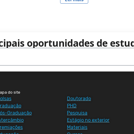
cipais oportunidades de estud
apa do site
olsas
Doutorado
raduação
PHD
ós-Graduação
Pesquisa
ntercâmbio
Estágio no exterior
remiações
Materiais