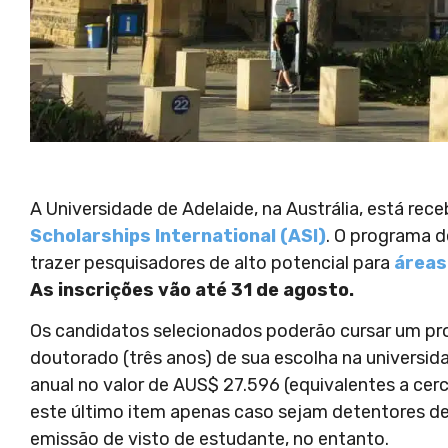
A Universidade de Adelaide, na Austrália, está re
Scholarships International (ASI)
. O programa d
trazer pesquisadores de alto potencial para
áreas
As inscrições vão até 31 de agosto.
Os candidatos selecionados poderão cursar um pr
doutorado (três anos) de sua escolha na universi
anual no valor de AUS$ 27.596 (equivalentes a cer
este último item apenas caso sejam detentores de
emissão de visto de estudante, no entanto.