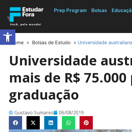
Prep Program
Bolsas
Educaçã
Abrir a barra de ferramentas
Home
»
Bolsas de Estudo
»
Universidade australia
Universidade aust
mais de R$ 75.000 
graduação
Gustavo Sumares
06/08/2019