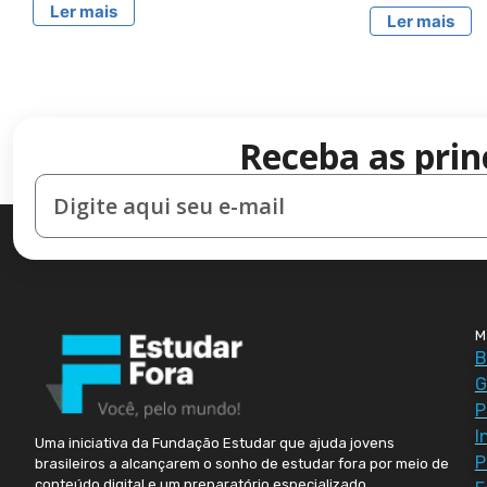
Ler mais
Ler mais
Receba as prin
M
B
G
P
I
Uma iniciativa da Fundação Estudar que ajuda jovens
P
brasileiros a alcançarem o sonho de estudar fora por meio de
conteúdo digital e um preparatório especializado.