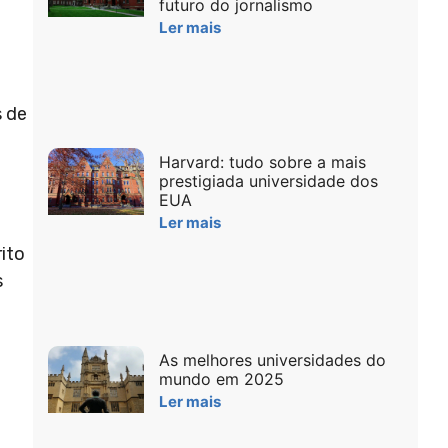
futuro do jornalismo
Ler mais
s de
Harvard: tudo sobre a mais
prestigiada universidade dos
EUA
Ler mais
rito
s
As melhores universidades do
mundo em 2025
Ler mais