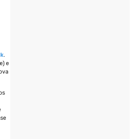
o
nk
.
e) e
rova
 os
e
sse