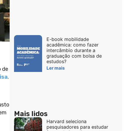
E-book mobilidade
acadêmica: como fazer
intercâmbio durante a
graduação com bolsa de
estudos?
Ler mais
o de
isa
.
usto
dem
Mais lidos
Harvard seleciona
pesquisadores para estudar