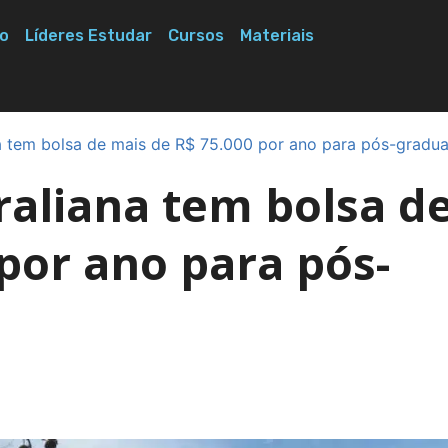
o
Líderes Estudar
Cursos
Materiais
na tem bolsa de mais de R$ 75.000 por ano para pós-gradu
raliana tem bolsa d
por ano para pós-