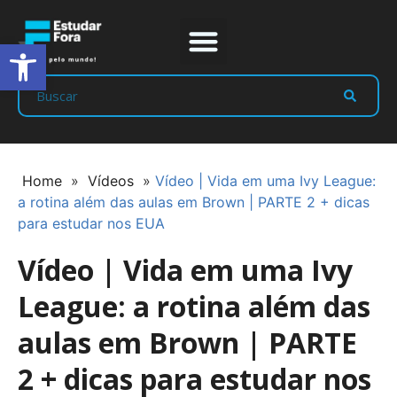
Abrir a barra de ferramentas
Prep Program
Líderes Estudar
Home
»
Vídeos
»
Vídeo | Vida em uma Ivy League:
a rotina além das aulas em Brown | PARTE 2 + dicas
para estudar nos EUA
Vídeo | Vida em uma Ivy
League: a rotina além das
aulas em Brown | PARTE
2 + dicas para estudar nos