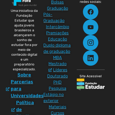
Bolsas
redes sociais:
Graduação
Uma iniciativa da
Pós-
Fundação
Graduação
Estudar que
ajuda jovens
Intercâmbio
brasileiros a
Premiações
alcançarem o
Educação
sonho de
Duplo diploma
estudar fora por
meio de
de graduação
conteúdo digital
MBA
e um
Mestrado
preparatório
especializado.
Líderes
Sobre
Doutorado
Site Acessível
Parcerias
PHD
Pesquisa
para
Estágio no
Universidades
exterior
Política
Materiais
de
Cursos