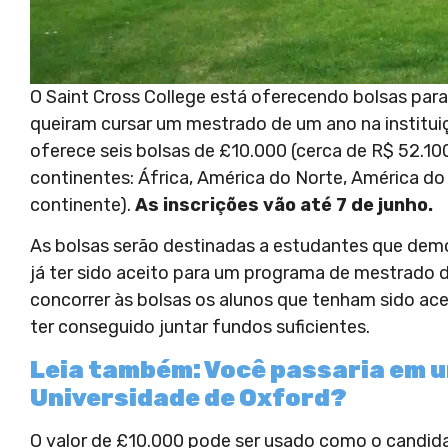
O Saint Cross College está oferecendo bolsas par
queiram cursar um mestrado de um ano na institu
oferece seis bolsas de £10.000 (cerca de R$ 52.10
continentes: África, América do Norte, América do 
continente).
As inscrições vão até 7 de junho.
As bolsas serão destinadas a estudantes que demo
já ter sido aceito para um programa de mestrado 
concorrer às bolsas os alunos que tenham sido a
ter conseguido juntar fundos suficientes.
Leia também: Você passaria em u
Universidade de Oxford?
O valor de £10.000 pode ser usado como o candidat