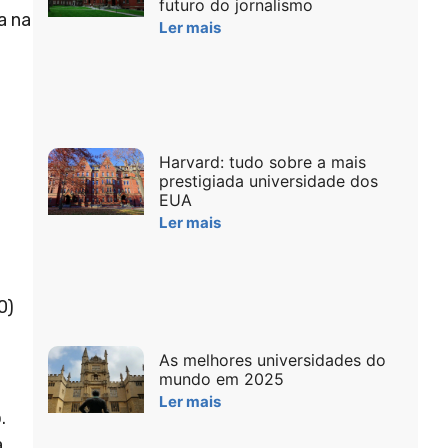
futuro do jornalismo
a na
Ler mais
Harvard: tudo sobre a mais
prestigiada universidade dos
EUA
Ler mais
0)
As melhores universidades do
mundo em 2025
Ler mais
.
a