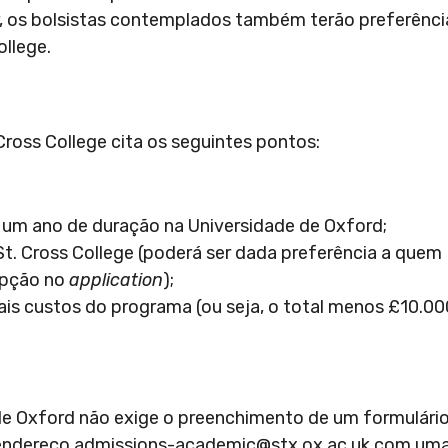
r, os bolsistas contemplados também terão preferênci
ollege.
 Cross College cita os seguintes pontos:
e um ano de duração na Universidade de Oxford;
St. Cross College (poderá ser dada preferência a quem
 opção no
application
);
s custos do programa (ou seja, o total menos £10.00
 de Oxford não exige o preenchimento de um formulário
 endereço
admissions-academic@stx.ox.ac.uk
com um