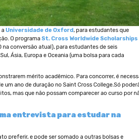
a a
Universidade de Oxford
, para estudantes que
ição. O programa
St. Cross Worldwide Scholarships
0 na conversão atual), para estudantes de seis
Sul, Ásia, Europa e Oceania (uma bolsa para cada
nstrarem mérito acadêmico. Para concorrer, é necess
de um ano de duração no Saint Cross College.Só poder
ceitos, mas que não possam comparecer ao curso por n
ma entrevista para estudar na
o preferir, e pode ser somado a outras bolsas e