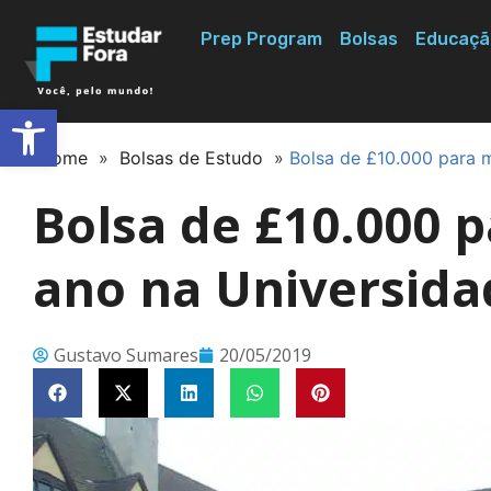
Prep Program
Bolsas
Educaçã
Abrir a barra de ferramentas
Home
»
Bolsas de Estudo
»
Bolsa de £10.000 para 
Bolsa de £10.000 
ano na Universida
Gustavo Sumares
20/05/2019