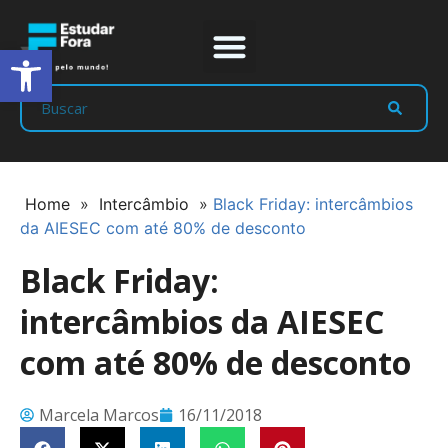
Abrir a barra de ferramentas
Prep Program
Líderes Estudar
Home
»
Intercâmbio
»
Black Friday: intercâmbios
da AIESEC com até 80% de desconto
Black Friday:
intercâmbios da AIESEC
com até 80% de desconto
Marcela Marcos
16/11/2018