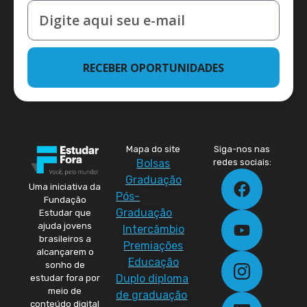
RECEBER OPORTUNIDADES
Mapa do site
Siga-nos nas
Bolsas
redes sociais:
Graduação
Uma iniciativa da
Pós-
Fundação
Graduação
Estudar que
ajuda jovens
Intercâmbio
brasileiros a
Premiações
alcançarem o
Educação
sonho de
Duplo diploma
estudar fora por
meio de
de graduação
conteúdo digital