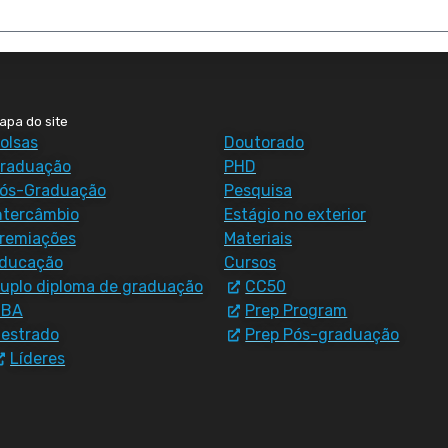
apa do site
olsas
Doutorado
raduação
PHD
ós-Graduação
Pesquisa
ntercâmbio
Estágio no exterior
remiações
Materiais
ducação
Cursos
uplo diploma de graduação
CC50
MBA
Prep Program
estrado
Prep Pós-graduação
Líderes