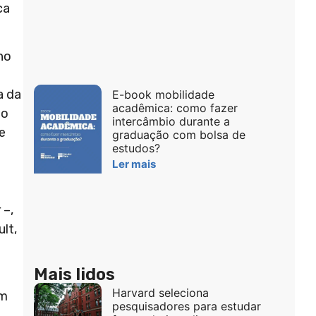
ca
no
a da
E-book mobilidade
acadêmica: como fazer
to
intercâmbio durante a
e
graduação com bolsa de
estudos?
Ler mais
 –,
lt,
Mais lidos
Harvard seleciona
ém
pesquisadores para estudar