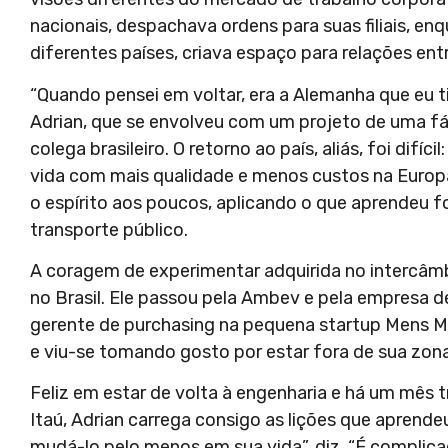
nacionais, despachava ordens para suas filiais, en
diferentes países, criava espaço para relações ent
“Quando pensei em voltar, era a Alemanha que eu t
Adrian, que se envolveu com um projeto de uma f
colega brasileiro. O retorno ao país, aliás, foi di
vida com mais qualidade e menos custos na Europa
o espírito aos poucos, aplicando o que aprendeu f
transporte público.
A coragem de experimentar adquirida no intercâmb
no Brasil. Ele passou pela Ambev e pela empresa 
gerente de purchasing na pequena startup Mens Ma
e viu-se tomando gosto por estar fora de sua zon
Feliz em estar de volta à engenharia e há um mês
Itaú, Adrian carrega consigo as lições que aprende
mudá-lo pelo menos em sua vida”, diz. “É complica