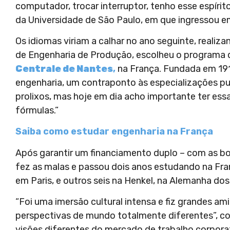
computador, trocar interruptor, tenho esse espíri
da Universidade de São Paulo, em que ingressou e
Os idiomas viriam a calhar no ano seguinte, realiz
de Engenharia de Produção, escolheu o programa d
Centrale de Nantes
,
na França. Fundada em 191
engenharia, um contraponto às especializações p
prolixos, mas hoje em dia acho importante ter e
fórmulas.”
Saiba como estudar engenharia na França
Após garantir um financiamento duplo – com as bol
fez as malas e passou dois anos estudando na Fra
em Paris, e outros seis na Henkel, na Alemanha dos
“Foi uma imersão cultural intensa e fiz grandes a
perspectivas de mundo totalmente diferentes”, co
visões diferentes do mercado de trabalho corpora