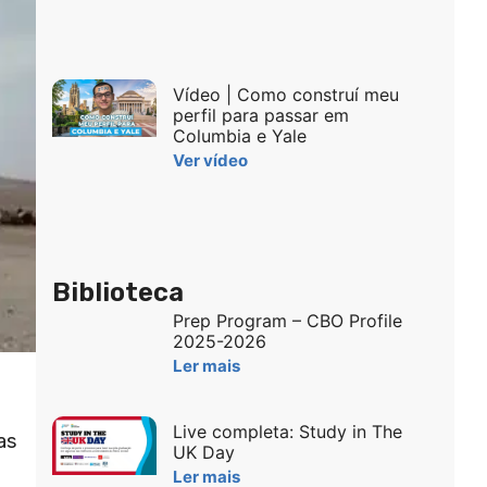
Vídeo | Como construí meu
perfil para passar em
Columbia e Yale
Ver vídeo
Biblioteca
Prep Program – CBO Profile
2025-2026
Ler mais
Live completa: Study in The
as
UK Day
Ler mais