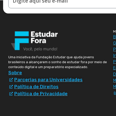
M
B
G
P
I
Uma iniciativa da Fundação Estudar que ajuda jovens
P
brasileiros a alcançarem o sonho de estudar fora por meio de
conteúdo digital e um preparatório especializado.
E
Sobre
D
Parcerias para Universidades
Política de Direitos
M
Política de Privacidade