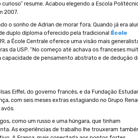
to curioso” resume. Acabou elegendo a Escola Politécni
m 2007.
ando o sonho de Adrian de morar fora. Quando já era alu
e duplo diploma oferecido pela tradicional
École
9, a École Centrale oferece uma visão mais generalist
uras da USP. “No começo até achava os franceses mui
ssa capacidade de pensamento abstrato e de dedução d
sas Eiffel, do governo francês, e da Fundação Estudar
nça, com seis meses extras estagiando no Grupo Renau
 avós.
migos, como um russo e uma húngara, que tinham
nta. As experiências de trabalho lhe trouxeram tamb
tivo. A França, mais conectada aos pontos fortes