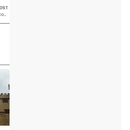
POST
Vancouver reúne educação de excelência e contato com a natureza