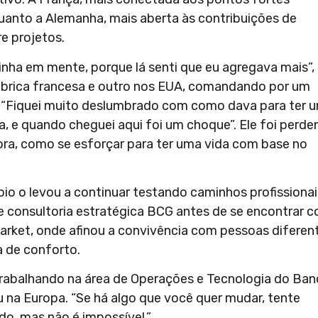
quanto a Alemanha, mais aberta às contribuições de
re projetos.
inha em mente, porque lá senti que eu agregava mais”, 
ábrica francesa e outro nos EUA, comandando por um
fícil: “Fiquei muito deslumbrado com como dava para ter 
, e quando cheguei aqui foi um choque”. Ele foi perd
ora, como se esforçar para ter uma vida com base no
io o levou a continuar testando caminhos profissionai
de consultoria estratégica BCG antes de se encontrar 
rket, onde afinou a convivência com pessoas diferen
a de conforto.
 trabalhando na área de Operações e Tecnologia do Ba
u na Europa. “Se há algo que você quer mudar, tente
do, mas não é impossível.”