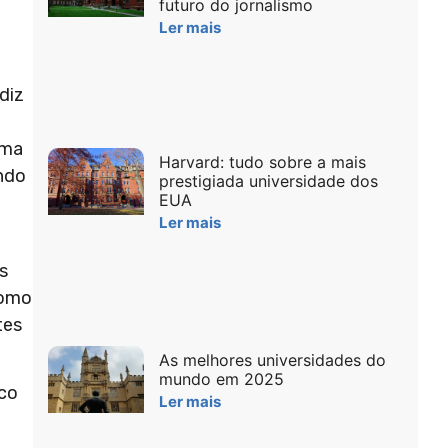
futuro do jornalismo
Ler mais
diz
uma
Harvard: tudo sobre a mais
endo
prestigiada universidade dos
EUA
Ler mais
s
como
tes
As melhores universidades do
mundo em 2025
nco
Ler mais