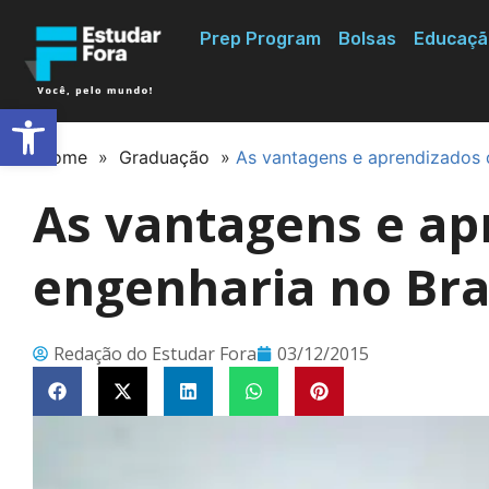
Prep Program
Bolsas
Educaçã
Abrir a barra de ferramentas
Home
»
Graduação
»
As vantagens e aprendizados d
As vantagens e ap
engenharia no Bras
Redação do Estudar Fora
03/12/2015