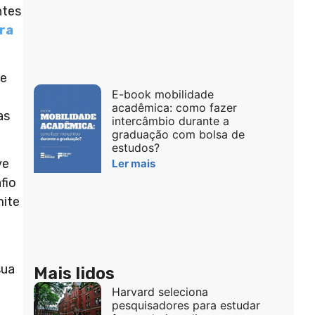
ntes
ra
 e
E-book mobilidade
acadêmica: como fazer
as
intercâmbio durante a
graduação com bolsa de
estudos?
ve
Ler mais
fio
mite
sua
Mais lidos
Harvard seleciona
pesquisadores para estudar