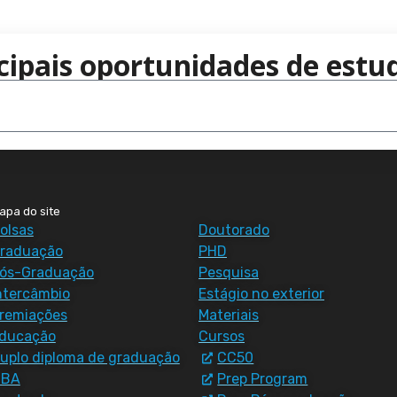
cipais oportunidades de estud
apa do site
olsas
Doutorado
raduação
PHD
ós-Graduação
Pesquisa
ntercâmbio
Estágio no exterior
remiações
Materiais
ducação
Cursos
uplo diploma de graduação
CC50
MBA
Prep Program