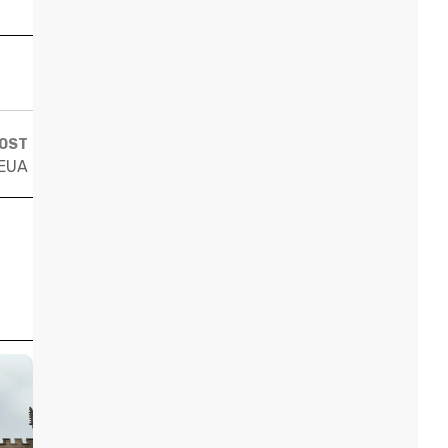
POST
 EUA