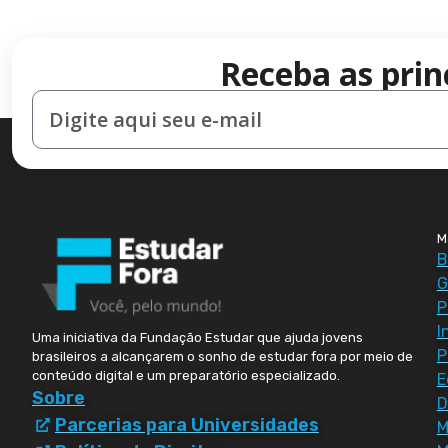
Receba as prin
M
B
G
P
I
Uma iniciativa da Fundação Estudar que ajuda jovens
P
brasileiros a alcançarem o sonho de estudar fora por meio de
conteúdo digital e um preparatório especializado.
E
Sobre
D
Parcerias para Universidades