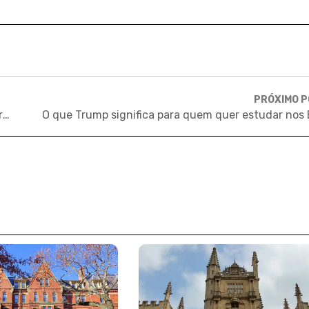
PRÓXIMO 
“Todo mundo tem o direito de saber”, diz o cientista Marcelo Gleiser
O que Trump significa para quem quer estudar nos