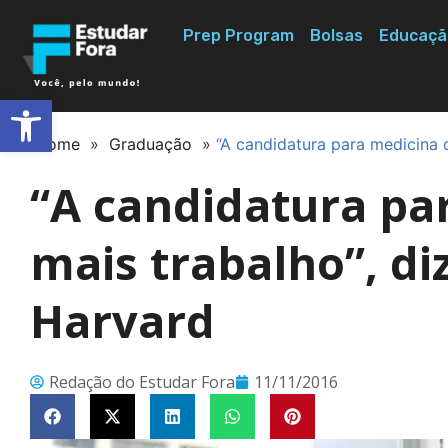
Prep Program
Bolsas
Educaçã
Abrir a barra de ferramentas
Home
»
Graduação
»
“A candidatura para medicina 
“A candidatura pa
mais trabalho”, d
Harvard
Redação do Estudar Fora
11/11/2016