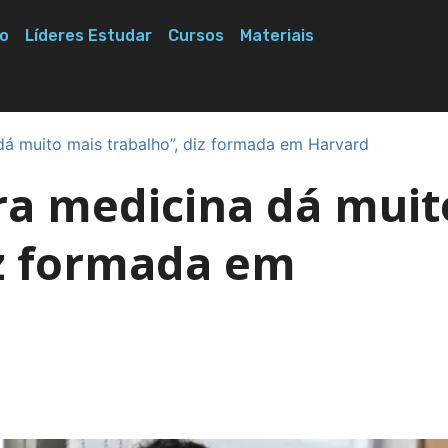
o
Líderes Estudar
Cursos
Materiais
dá muito mais trabalho”, diz formada em Harvard
ra medicina dá muit
iz formada em