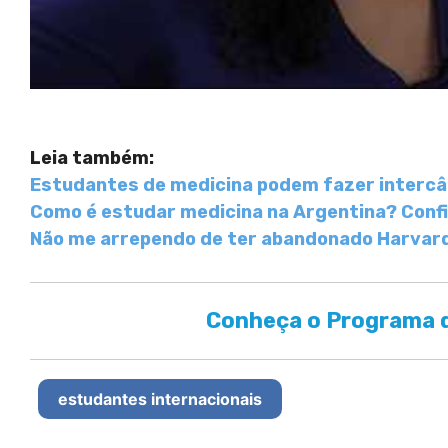
Leia também:
Estudantes de medicina podem fazer interc
Como é estudar medicina na Argentina? Confir
Não me arrependo de ter abandonado Harvard, 
Conheça o Programa d
estudantes internacionais