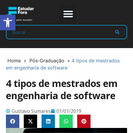
Abrir a barra de ferramentas
Prep Program
Líderes Estudar
Home
»
Pós-Graduação
»
4 tipos de mestrados
em engenharia de software
4 tipos de mestrados em
engenharia de software
Gustavo Sumares
01/01/2019