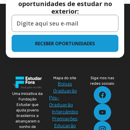
oportunidades de estudar no
exterior:
RECEBER OPORTUNIDADES
Mapa do site
Siga-nos nas
Bolsas
redes sociais:
Graduação
Uma iniciativa da
Pós-
Fundação
Graduação
Estudar que
ajuda jovens
Intercâmbio
brasileiros a
Premiações
alcançarem o
Educação
sonho de