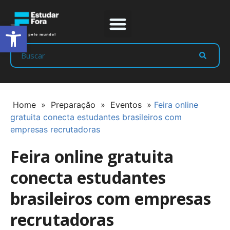
Abrir a barra de ferramentas
Prep Program
Líderes Estudar
Home
»
Preparação
»
Eventos
»
Feira online
gratuita conecta estudantes brasileiros com
empresas recrutadoras
Feira online gratuita
conecta estudantes
brasileiros com empresas
recrutadoras