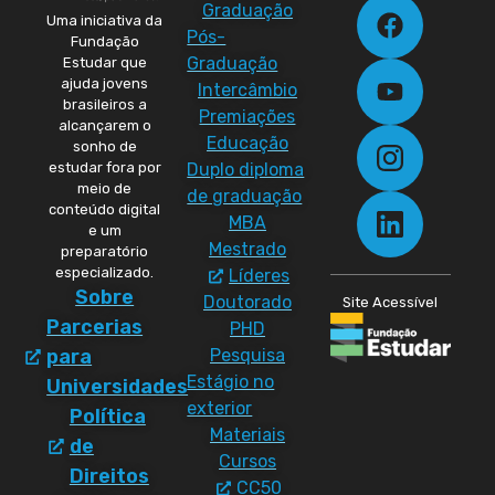
Graduação
Uma iniciativa da
Pós-
Fundação
Graduação
Estudar que
ajuda jovens
Intercâmbio
brasileiros a
Premiações
alcançarem o
Educação
sonho de
Duplo diploma
estudar fora por
meio de
de graduação
conteúdo digital
MBA
e um
Mestrado
preparatório
especializado.
Líderes
Sobre
Doutorado
Site Acessível
Parcerias
PHD
Pesquisa
para
Estágio no
Universidades
exterior
Política
Materiais
de
Cursos
Direitos
CC50