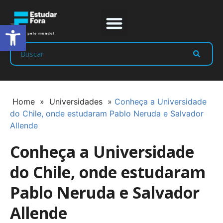
Abrir a barra de ferramentas
Prep Program
Líderes Estudar
Home
»
Universidades
»
Conheça a Universidade
do Chile, onde estudaram Pablo Neruda e Salvador
Allende
Conheça a Universidade
do Chile, onde estudaram
Pablo Neruda e Salvador
Allende