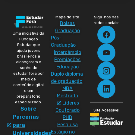
Mapa do site
Siga-nos nas
Bolsas
redes sociais:
Graduação
Uma iniciativa da
Pós-
Fundação
Graduação
Estudar que
ajuda jovens
Intercâmbio
brasileiros a
Premiações
alcançarem o
Educação
sonho de
Duplo diploma
estudar fora por
meio de
de graduação
conteúdo digital
MBA
e um
Mestrado
preparatório
especializado.
Líderes
Sobre
Doutorado
Site Acessível
Parcerias
PHD
Pesquisa
para
Estágio no
Universidades