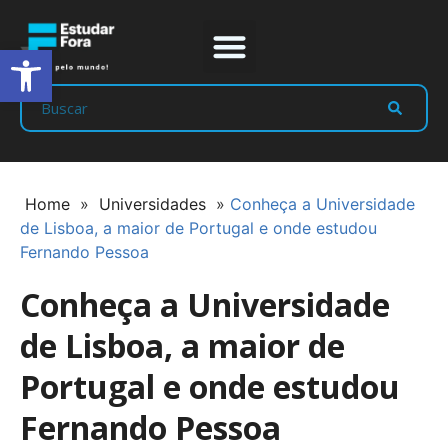
Abrir a barra de ferramentas
Prep Program
Líderes Estudar
Home
»
Universidades
»
Conheça a Universidade
de Lisboa, a maior de Portugal e onde estudou
Fernando Pessoa
Conheça a Universidade
de Lisboa, a maior de
Portugal e onde estudou
Fernando Pessoa