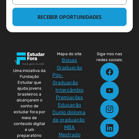
RECEBER OPORTUNIDADES
Mapa do site
Siga-nos nas
Bolsas
redes sociais:
Graduação
Uma iniciativa da
Pós-
Fundação
Graduação
Estudar que
ajuda jovens
Intercâmbio
brasileiros a
Premiações
alcançarem o
Educação
sonho de
Duplo diploma
estudar fora por
meio de
de graduação
conteúdo digital
MBA
e um
Mestrado
preparatório