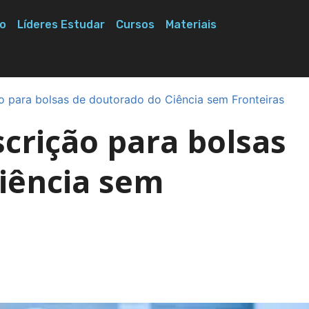
o
Líderes Estudar
Cursos
Materiais
ão para bolsas de doutorado do Ciência sem Fronteiras
scrição para bolsas
iência sem