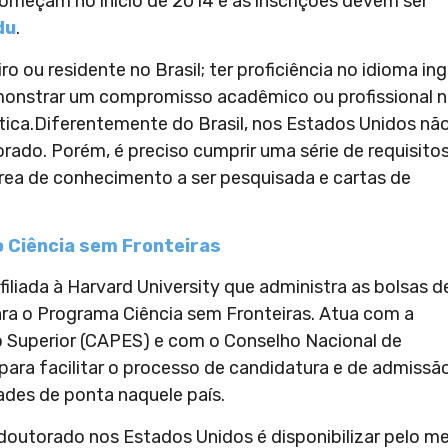
começam no início de 2014 e as inscrições devem ser
du
.
ro ou residente no Brasil; ter proficiência no idioma ing
monstrar um compromisso acadêmico ou profissional 
tica.Diferentemente do Brasil, nos Estados Unidos nã
rado. Porém, é preciso cumprir uma série de requisitos
a área de conhecimento a ser pesquisada e cartas de
o Ciência sem Fronteiras
iliada à Harvard University que administra as bolsas d
ra o Programa Ciência sem Fronteiras. Atua com a
o Superior (CAPES) e com o Conselho Nacional de
ara facilitar o processo de candidatura e de admissã
dades de ponta naquele país.
doutorado nos Estados Unidos é disponibilizar pelo m