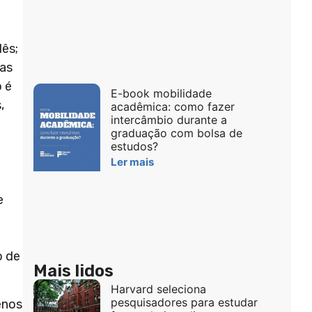
lês;
nas
o é
E-book mobilidade
,
acadêmica: como fazer
intercâmbio durante a
graduação com bolsa de
estudos?
Ler mais
e
o de
Mais lidos
Harvard seleciona
pesquisadores para estudar
enos