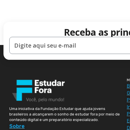
Receba as prin
M
B
G
P
I
Uma iniciativa da Fundação Estudar que ajuda jovens
P
brasileiros a alcançarem o sonho de estudar fora por meio de
conteúdo digital e um preparatório especializado.
E
Sobre
D