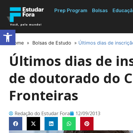
Prep Program
Bolsas
Educaçã
Abrir a barra de ferramentas
Home
»
Bolsas de Estudo
»
Últimos dias de inscriç
Últimos dias de in
de doutorado do C
Fronteiras
Redação do Estudar Fora
12/09/2013