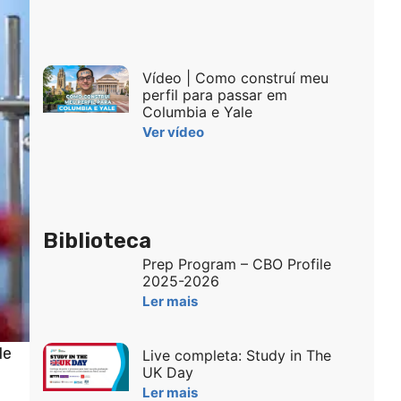
Vídeo | Como construí meu
perfil para passar em
Columbia e Yale
Ver vídeo
Biblioteca
Prep Program – CBO Profile
2025-2026
Ler mais
de
Live completa: Study in The
UK Day
Ler mais