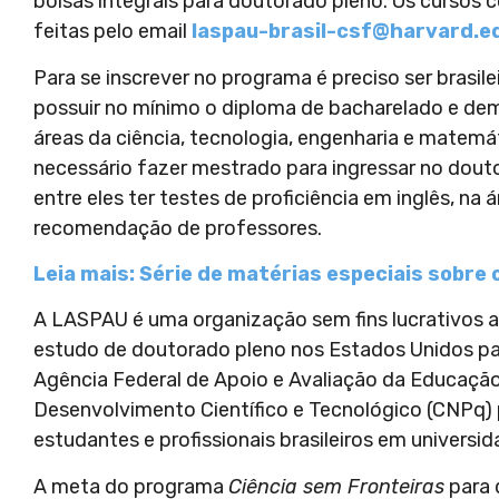
bolsas integrais para doutorado pleno. Os cursos 
feitas pelo email
laspau-brasil-csf@harvard.e
Para se inscrever no programa é preciso ser brasilei
possuir no mínimo o diploma de bacharelado e de
áreas da ciência, tecnologia, engenharia e matemá
necessário fazer mestrado para ingressar no douto
entre eles ter testes de proficiência em inglês, n
recomendação de professores.
Leia mais: Série de matérias especiais sobre 
A LASPAU é uma organização sem fins lucrativos af
estudo de doutorado pleno nos Estados Unidos pa
Agência Federal de Apoio e Avaliação da Educaçã
Desenvolvimento Científico e Tecnológico (CNPq) p
estudantes e profissionais brasileiros em universi
A meta do programa
Ciência sem Fronteiras
para 