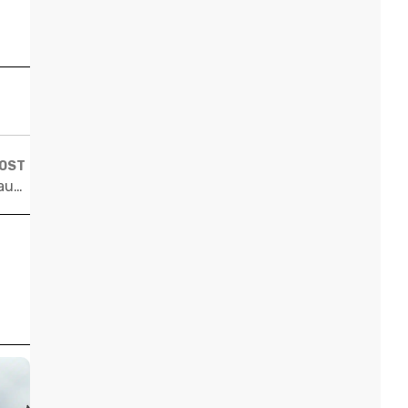
POST
I wanna be a freshman: Shopping week e escolha de aulas em Harvard