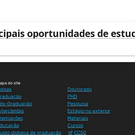
cipais oportunidades de estud
apa do site
olsas
Doutorado
raduação
PHD
ós-Graduação
Pesquisa
ntercâmbio
Estágio no exterior
remiações
Materiais
ducação
Cursos
uplo diploma de graduação
CC50