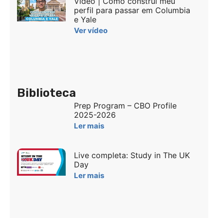
Vídeo | Como construí meu
perfil para passar em Columbia
e Yale
Ver vídeo
Biblioteca
Prep Program – CBO Profile
2025-2026
Ler mais
Live completa: Study in The UK
Day
Ler mais