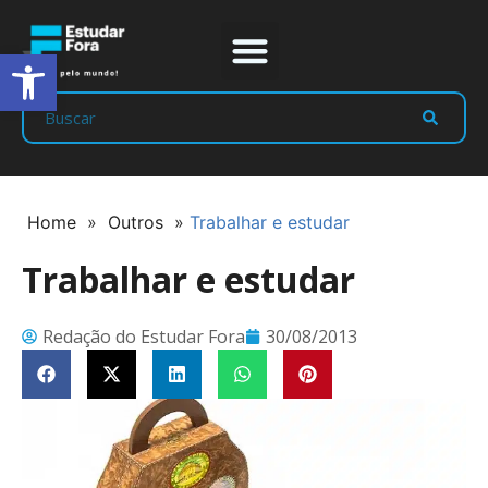
Abrir a barra de ferramentas
Prep Program
Líderes Estudar
Home
»
Outros
»
Trabalhar e estudar
Trabalhar e estudar
Redação do Estudar Fora
30/08/2013