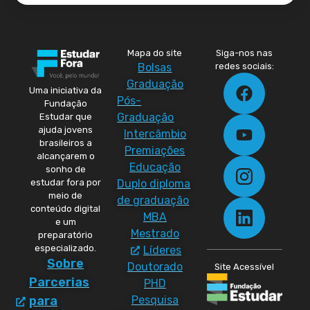
Mapa do site
Siga-nos nas
Bolsas
redes sociais:
Graduação
Uma iniciativa da
Pós-
Fundação
Graduação
Estudar que
ajuda jovens
Intercâmbio
brasileiros a
Premiações
alcançarem o
Educação
sonho de
Duplo diploma
estudar fora por
meio de
de graduação
conteúdo digital
MBA
e um
Mestrado
preparatório
especializado.
Líderes
Sobre
Doutorado
Site Acessível
Parcerias
PHD
Pesquisa
para