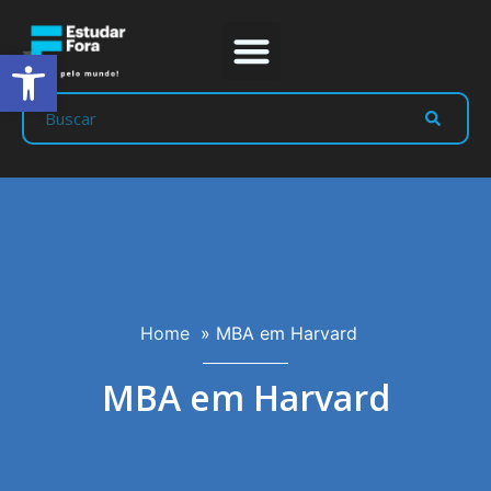
Abrir a barra de ferramentas
Prep Program
Líderes Estudar
Home
»
MBA em Harvard
MBA em Harvard