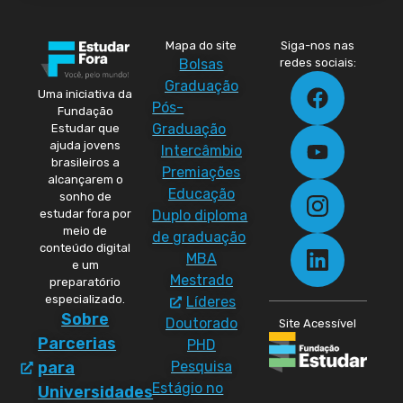
Mapa do site
Siga-nos nas
Bolsas
redes sociais:
Graduação
Uma iniciativa da
Pós-
Fundação
Graduação
Estudar que
ajuda jovens
Intercâmbio
brasileiros a
Premiações
alcançarem o
Educação
sonho de
Duplo diploma
estudar fora por
meio de
de graduação
conteúdo digital
MBA
e um
Mestrado
preparatório
especializado.
Líderes
Sobre
Doutorado
Site Acessível
Parcerias
PHD
Pesquisa
para
Estágio no
Universidades