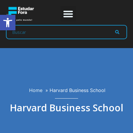
Abrir a barra de ferramentas
Prep Program
Líderes Estudar
Home
»
Harvard Business School
Harvard Business School