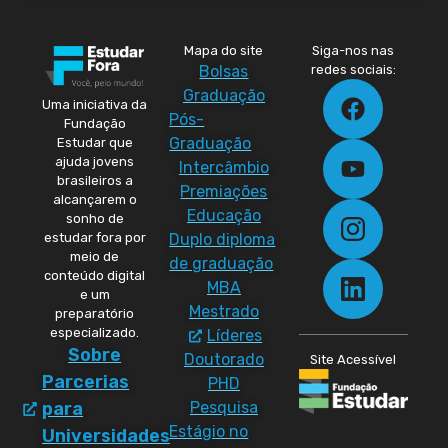
Mapa do site
Siga-nos nas
Bolsas
redes sociais:
Graduação
Uma iniciativa da
Pós-
Fundação
Graduação
Estudar que
ajuda jovens
Intercâmbio
brasileiros a
Premiações
alcançarem o
Educação
sonho de
Duplo diploma
estudar fora por
meio de
de graduação
conteúdo digital
MBA
e um
Mestrado
preparatório
especializado.
Líderes
Sobre
Doutorado
Site Acessível
Parcerias
PHD
Pesquisa
para
Estágio no
Universidades