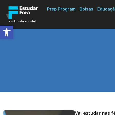
Prep Program
Bolsas
Educaçã
Abrir a barra de ferramentas
Vai estudar nas fé