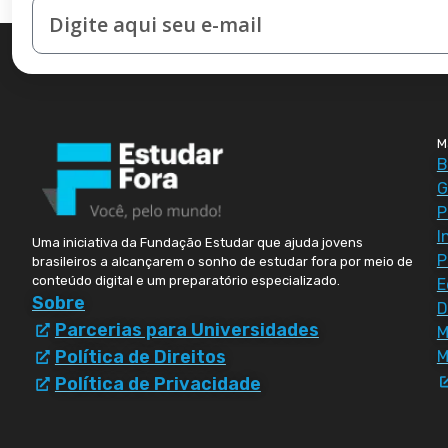
M
B
G
P
I
Uma iniciativa da Fundação Estudar que ajuda jovens
P
brasileiros a alcançarem o sonho de estudar fora por meio de
conteúdo digital e um preparatório especializado.
E
Sobre
D
Parcerias para Universidades
Política de Direitos
M
Política de Privacidade