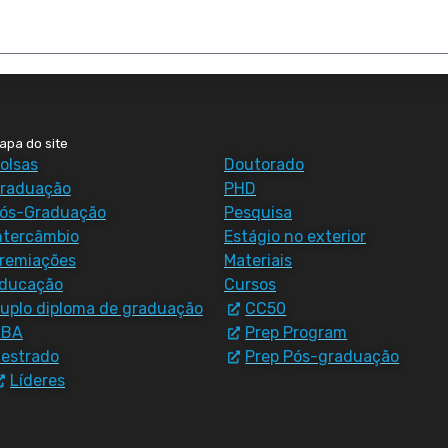
apa do site
olsas
Doutorado
raduação
PHD
ós-Graduação
Pesquisa
ntercâmbio
Estágio no exterior
remiações
Materiais
ducação
Cursos
uplo diploma de graduação
CC50
MBA
Prep Program
estrado
Prep Pós-graduação
Líderes