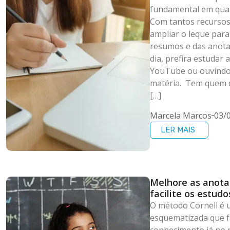
fundamental em qual
Com tantos recursos d
ampliar o leque para
resumos e das anota
dia, prefira estudar 
YouTube ou ouvindo
matéria. Tem quem q
[…]
Marcela Marcos
03/
LER MAIS
Melhore as anota
facilite os estud
Cornell
O método Cornell é
esquematizada que fac
conhecimento já no 