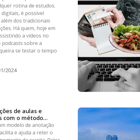
quer rotina de estudos.
igitais, é possível
 além dos tradicionais
ções. Há quem, hoje em
assistindo a vídeos no
 podcasts sobre a
ueira se testar o tempo
01/2024
ções de aulas e
os com o método
 um modelo de anotação
ilita e ajuda a reter o
momento da escrita. Reter