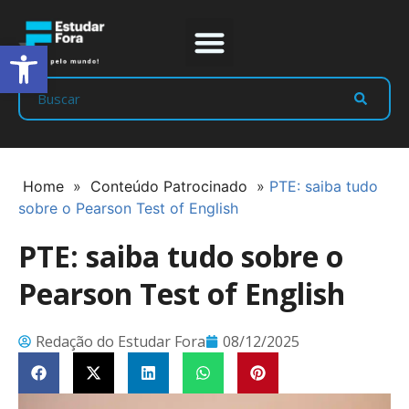
Abrir a barra de ferramentas
Prep Program
Líderes Estudar
Home
»
Conteúdo Patrocinado
»
PTE: saiba tudo
sobre o Pearson Test of English
PTE: saiba tudo sobre o
Pearson Test of English
Redação do Estudar Fora
08/12/2025