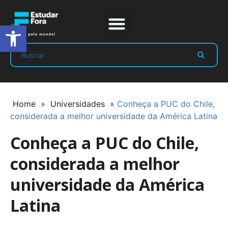
Abrir a barra de ferramentas
Prep Program
Líderes Estudar
Home
»
Universidades
»
Conheça a PUC do Chile,
considerada a melhor universidade da América Latina
Conheça a PUC do Chile,
considerada a melhor
universidade da América
Latina