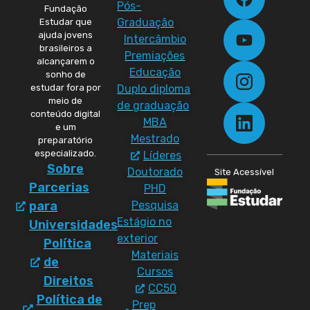
Pós-
Fundação
Graduação
Estudar que
ajuda jovens
Intercâmbio
brasileiros a
Premiações
alcançarem o
Educação
sonho de
Duplo diploma
estudar fora por
meio de
de graduação
conteúdo digital
MBA
e um
Mestrado
preparatório
especializado.
Líderes
Sobre
Doutorado
Site Acessível
Parcerias
PHD
Pesquisa
para
Estágio no
Universidades
exterior
Política
Materiais
de
Cursos
Direitos
CC50
Política de
Prep