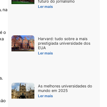
futuro do jornalismo
Ler mais
, na
é o
Harvard: tudo sobre a mais
xa
prestigiada universidade dos
EUA
Ler mais
a,
As melhores universidades do
mundo em 2025
Ler mais
ção