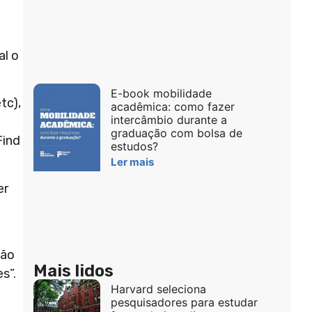
al o
E-book mobilidade
tc),
acadêmica: como fazer
intercâmbio durante a
graduação com bolsa de
Find
estudos?
Ler mais
er
ção
Mais lidos
s”.
Harvard seleciona
pesquisadores para estudar