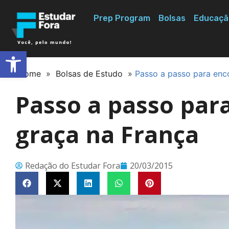
Prep Program
Bolsas
Educaçã
Abrir a barra de ferramentas
Home
»
Bolsas de Estudo
»
Passo a passo para enco
Passo a passo par
graça na França
Redação do Estudar Fora
20/03/2015