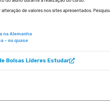
to do aluno durante a realização do curso.
r alteração de valores nos sites apresentados. Pesquis
ça na Alemanha
ça – ou quase
e Bolsas Líderes Estudar