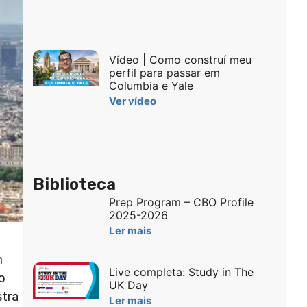
Vídeo | Como construí meu
perfil para passar em
Columbia e Yale
Ver vídeo
Biblioteca
Prep Program – CBO Profile
2025-2026
Ler mais
m
Live completa: Study in The
o
UK Day
stra
Ler mais