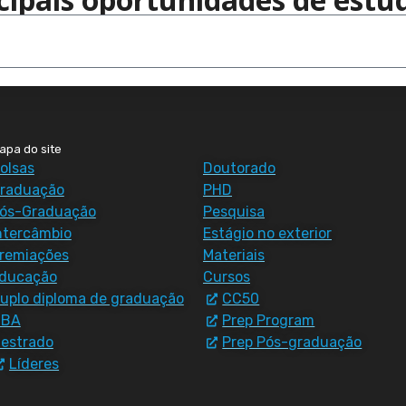
apa do site
olsas
Doutorado
raduação
PHD
ós-Graduação
Pesquisa
ntercâmbio
Estágio no exterior
remiações
Materiais
ducação
Cursos
uplo diploma de graduação
CC50
MBA
Prep Program
estrado
Prep Pós-graduação
Líderes