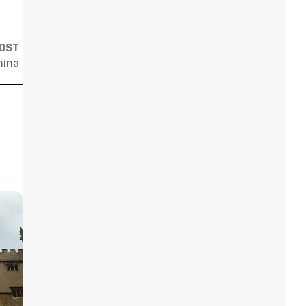
POST
hina