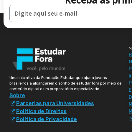
M
B
G
P
I
Uma iniciativa da Fundação Estudar que ajuda jovens
P
brasileiros a alcançarem o sonho de estudar fora por meio de
conteúdo digital e um preparatório especializado.
E
Sobre
D
Parcerias para Universidades
Política de Direitos
M
Política de Privacidade