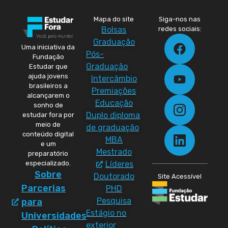
Mapa do site
Siga-nos nas
Bolsas
redes sociais:
Graduação
Uma iniciativa da
Pós-
Fundação
Graduação
Estudar que
ajuda jovens
Intercâmbio
brasileiros a
Premiações
alcançarem o
Educação
sonho de
Duplo diploma
estudar fora por
meio de
de graduação
conteúdo digital
MBA
e um
Mestrado
preparatório
especializado.
Líderes
Sobre
Doutorado
Site Acessível
Parcerias
PHD
Pesquisa
para
Estágio no
Universidades
exterior