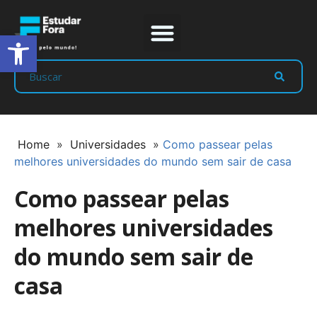
Abrir a barra de ferramentas
Prep Program
Líderes Estudar
Home
»
Universidades
»
Como passear pelas
melhores universidades do mundo sem sair de casa
Como passear pelas
melhores universidades
do mundo sem sair de
casa