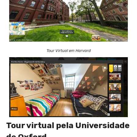
Tour Virtual em Harvard
Tour virtual pela Universidade
Tour Virtual em Harvard