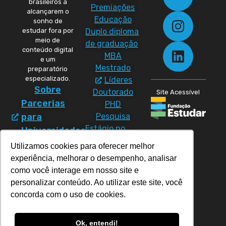
brasileiros a
Premiações
alcançarem o
Educação
sonho de
Duplo diploma
estudar fora por
meio de
de graduação
conteúdo digital
MBA
e um
Mestrado
preparatório
especializado.
Líderes
Sobre
Doutorado
Site Acessível
Parcerias
PHD
Pesquisa
para
Estágio no
Universidades
exterior
Política
Utilizamos cookies para oferecer melhor
Materiais
de
experiência, melhorar o desempenho, analisar
Cursos
Direitos
como você interage em nosso site e
CC50
personalizar conteúdo. Ao utilizar este site, você
Política de
Prep
concorda com o uso de cookies.
Privacidade
Program
Prep Pós-
Ok, entendi!
graduação