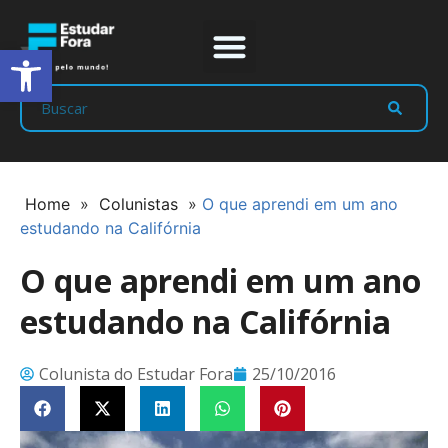
Abrir a barra de ferramentas
Prep Program
Líderes Estudar
Home
»
Colunistas
»
O que aprendi em um ano
estudando na Califórnia
O que aprendi em um ano
estudando na Califórnia
Colunista do Estudar Fora
25/10/2016