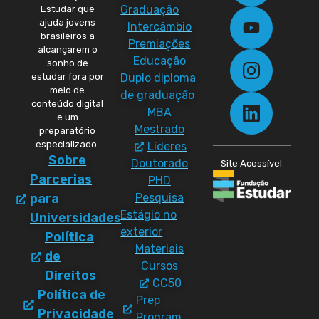
Graduação
Estudar que
ajuda jovens
Intercâmbio
brasileiros a
Premiações
alcançarem o
Educação
sonho de
Duplo diploma
estudar fora por
meio de
de graduação
conteúdo digital
MBA
e um
Mestrado
preparatório
especializado.
Líderes
Sobre
Doutorado
Site Acessível
Parcerias
PHD
Pesquisa
para
Estágio no
Universidades
exterior
Política
Materiais
de
Cursos
Direitos
CC50
Política de
Prep
Privacidade
Program