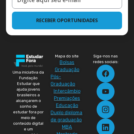
RECEBER OPORTUNIDADES
Mapa do site
Siga-nos nas
Bolsas
redes sociais:
Graduação
Uma iniciativa da
Pós-
Fundação
Graduação
Estudar que
ajuda jovens
Intercâmbio
brasileiros a
Premiações
alcançarem o
Educação
sonho de
Duplo diploma
estudar fora por
meio de
de graduação
conteúdo digital
MBA
e um