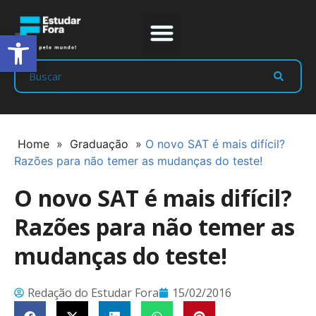
Abrir a barra de ferramentas
Prep Program
Líderes Estudar
Home
»
Graduação
»
O novo SAT é mais difícil?
Razões para não temer as mudanças do teste!
O novo SAT é mais difícil?
Razões para não temer as
mudanças do teste!
Redação do Estudar Fora
15/02/2016