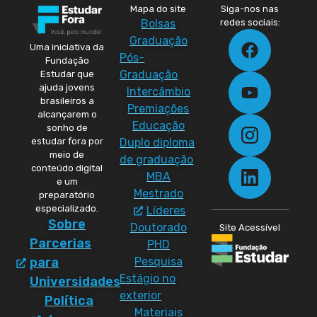
Mapa do site
Siga-nos nas
Bolsas
redes sociais:
Graduação
Uma iniciativa da
Pós-
Fundação
Graduação
Estudar que
ajuda jovens
Intercâmbio
brasileiros a
Premiações
alcançarem o
Educação
sonho de
Duplo diploma
estudar fora por
meio de
de graduação
conteúdo digital
MBA
e um
Mestrado
preparatório
especializado.
Líderes
Sobre
Doutorado
Site Acessível
Parcerias
PHD
Pesquisa
para
Estágio no
Universidades
exterior
Política
Materiais