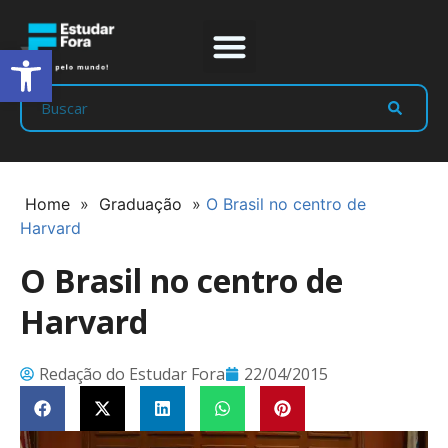
Abrir a barra de ferramentas
Prep Program
Líderes Estudar
Home
»
Graduação
»
O Brasil no centro de
Harvard
O Brasil no centro de
Harvard
Redação do Estudar Fora
22/04/2015