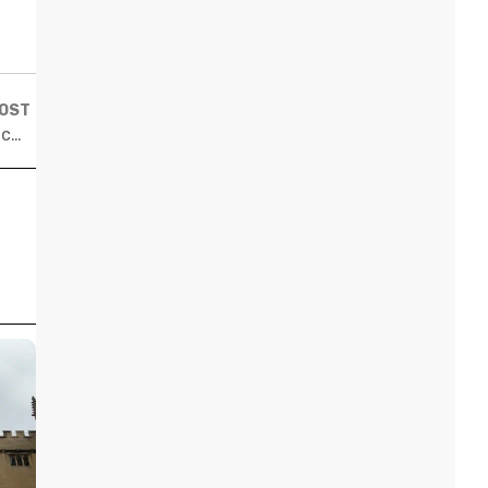
POST
Pós-graduação em STEM: saiba como ela pode alavancar sua carreira