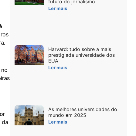
futuro do jornalismo
Ler mais
é
tros
ra.
Harvard: tudo sobre a mais
prestigiada universidade dos
EUA
Ler mais
 no
iras
As melhores universidades do
or
mundo em 2025
 da
Ler mais