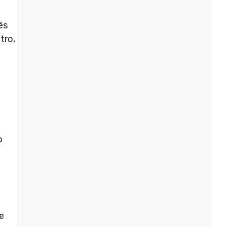
ês
tro,
o
e