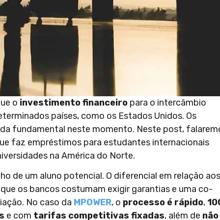
que o
investimento financeiro
para o intercâmbio
eterminados países, como os Estados Unidos. Os
a fundamental neste momento. Neste post, falarem
que faz empréstimos para estudantes internacionais
niversidades na América do Norte.
o de um aluno potencial. O diferencial em relação ao
é que os bancos costumam exigir garantias e uma co-
ciação. No caso da
MPOWER
, o
processo é rápido
,
10
s
e com
tarifas competitivas fixadas
, além de
não