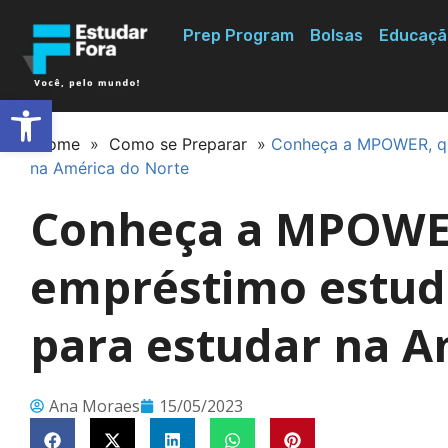
Prep Program
Bolsas
Educaçã
Abrir a barra de ferramentas
Home
»
Como se Preparar
»
Conheça a MPOWER, que
na América do Norte
Conheça a MPOWER
empréstimo estuda
para estudar na A
Ana Moraes
15/05/2023