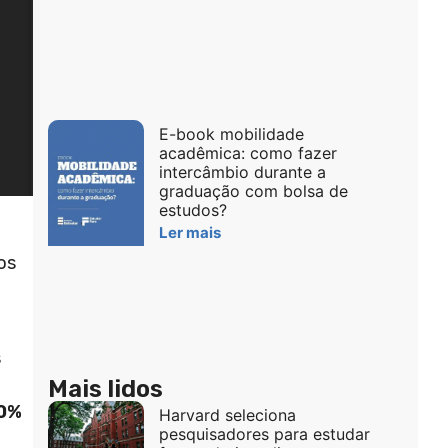
E-book mobilidade
acadêmica: como fazer
intercâmbio durante a
graduação com bolsa de
estudos?
Ler mais
os
s
Mais lidos
0%
Harvard seleciona
pesquisadores para estudar