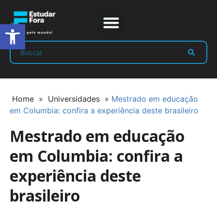
Abrir a barra de ferramentas
Prep Program
Líderes Estudar
Home
»
Universidades
»
Mestrado em educação
em Columbia: confira a experiência deste brasileiro
Mestrado em educação
em Columbia: confira a
experiência deste
brasileiro