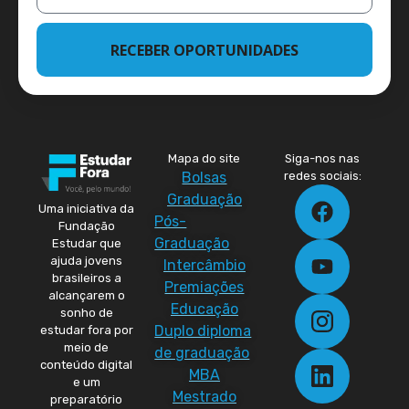
RECEBER OPORTUNIDADES
Mapa do site
Siga-nos nas
Bolsas
redes sociais:
Graduação
Uma iniciativa da
Pós-
Fundação
Graduação
Estudar que
ajuda jovens
Intercâmbio
brasileiros a
Premiações
alcançarem o
Educação
sonho de
Duplo diploma
estudar fora por
meio de
de graduação
conteúdo digital
MBA
e um
Mestrado
preparatório