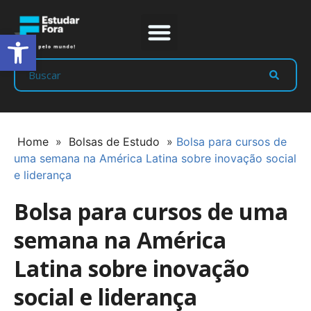
Abrir a barra de ferramentas
Prep Program
Líderes Estudar
Home
»
Bolsas de Estudo
»
Bolsa para cursos de
uma semana na América Latina sobre inovação social
e liderança
Bolsa para cursos de uma
semana na América
Latina sobre inovação
social e liderança