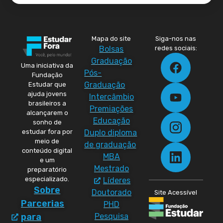
Mapa do site
Siga-nos nas
Bolsas
redes sociais:
Graduação
Uma iniciativa da
Pós-
Fundação
Graduação
Estudar que
ajuda jovens
Intercâmbio
brasileiros a
Premiações
alcançarem o
Educação
sonho de
Duplo diploma
estudar fora por
meio de
de graduação
conteúdo digital
MBA
e um
Mestrado
preparatório
especializado.
Líderes
Sobre
Doutorado
Site Acessível
Parcerias
PHD
Pesquisa
para