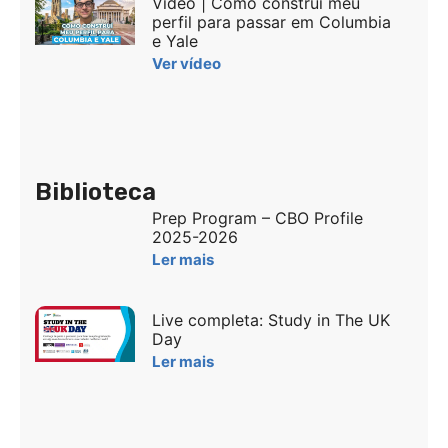
Vídeo | Como construí meu
perfil para passar em Columbia
e Yale
Ver vídeo
Biblioteca
Prep Program – CBO Profile
2025-2026
Ler mais
Live completa: Study in The UK
Day
Ler mais