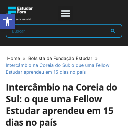
Abrir a barra de ferramentas
Prep Program
Líderes Estudar
Home
»
Bolsista da Fundação Estudar
»
Intercâmbio na Coreia do Sul: o que uma Fellow
Estudar aprendeu em 15 dias no país
Intercâmbio na Coreia do
Sul: o que uma Fellow
Estudar aprendeu em 15
dias no país