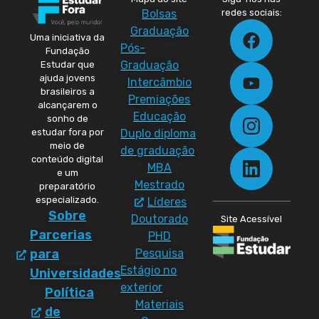
Bolsas
redes sociais:
Graduação
Uma iniciativa da
Pós-
Fundação
Graduação
Estudar que
ajuda jovens
Intercâmbio
brasileiros a
Premiações
alcançarem o
Educação
sonho de
Duplo diploma
estudar fora por
meio de
de graduação
conteúdo digital
MBA
e um
Mestrado
preparatório
especializado.
Líderes
Sobre
Doutorado
Site Acessível
Parcerias
PHD
Pesquisa
para
Estágio no
Universidades
exterior
Política
Materiais
de