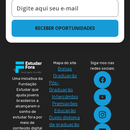
RECEBER OPORTUNIDADES
Mapa do site
Siga-nos nas
Bolsas
redes sociais:
Graduação
Uma iniciativa da
Pós-
Fundação
Graduação
Estudar que
ajuda jovens
Intercâmbio
brasileiros a
Premiações
alcançarem o
Educação
sonho de
Duplo diploma
estudar fora por
meio de
de graduação
conteúdo digital