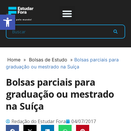
Abrir a barra de ferramentas
Prep Program
Líderes Estudar
Home
»
Bolsas de Estudo
»
Bolsas parciais para
graduação ou mestrado na Suíça
Bolsas parciais para
graduação ou mestrado
na Suíça
Redação do Estudar Fora
04/07/2017