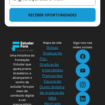
RECEBER OPORTUNIDADES
Mapa do site
Siga-nos nas
Bolsas
redes sociais:
Graduação
Uma iniciativa da
Pós-
Fundação
Graduação
Estudar que
ajuda jovens
Intercâmbio
brasileiros a
Premiações
alcançarem o
Educação
sonho de
Duplo diploma
estudar fora por
meio de
de graduação
conteúdo digital
MBA
e um
Mestrado
preparatório