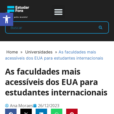
Abrir a barra de ferramentas
Prep Program
Líderes Estudar
Home
»
Universidades
»
As faculdades mais
acessíveis dos EUA para estudantes internacionais
As faculdades mais
acessíveis dos EUA para
estudantes internacionais
Ana Moraes
26/12/2023