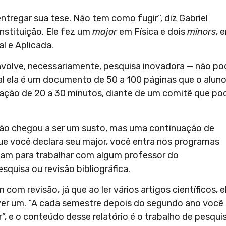
ntregar sua tese. Não tem como fugir”, diz Gabriel
nstituição. Ele fez um
major
em Física e dois
minors
, 
l e Aplicada.
nvolve, necessariamente, pesquisa inovadora — não po
ral ela é um documento de 50 a 100 páginas que o alun
ação de 20 a 30 minutos, diante de um comitê que po
 não chegou a ser um susto, mas uma continuação de
 que você declara seu major, você entra nos programas
ocam para trabalhar com algum professor do
squisa ou revisão bibliográfica.
m revisão, já que ao ler vários artigos científicos, e
r um. “A cada semestre depois do segundo ano você
”, e o conteúdo desse relatório é o trabalho de pesqui