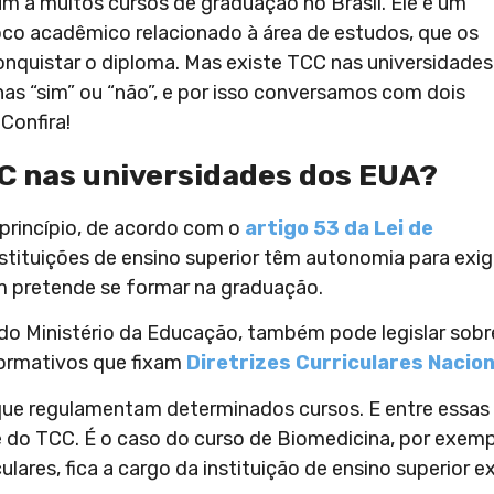
m a muitos cursos de graduação no Brasil. Ele é um
co acadêmico relacionado à área de estudos, que os
onquistar o diploma. Mas existe TCC nas universidades
s “sim” ou “não”, e por isso conversamos com dois
Confira!
CC nas universidades dos EUA?
 princípio, de acordo com o
artigo 53 da Lei de
instituições de ensino superior têm autonomia para exig
m pretende se formar na graduação.
 do Ministério da Educação, também pode legislar sobr
 normativos que fixam
Diretrizes Curriculares Nacio
 que regulamentam determinados cursos. E entre essas 
do TCC. É o caso do curso de Biomedicina, por exemp
lares, fica a cargo da instituição de ensino superior ex