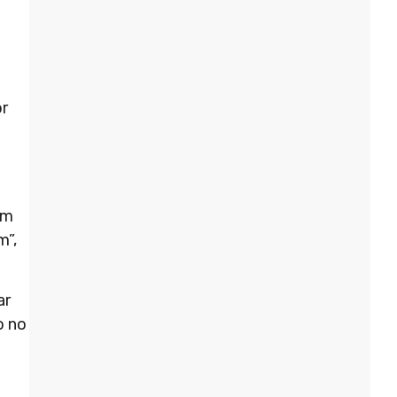
or
em
m”,
ar
o no