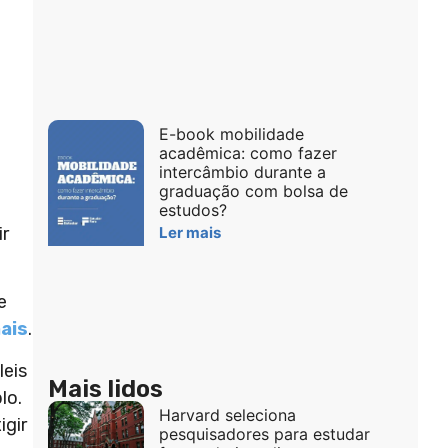
E-book mobilidade
acadêmica: como fazer
intercâmbio durante a
graduação com bolsa de
estudos?
ir
Ler mais
e
nais
.
leis
Mais lidos
lo.
Harvard seleciona
igir
pesquisadores para estudar