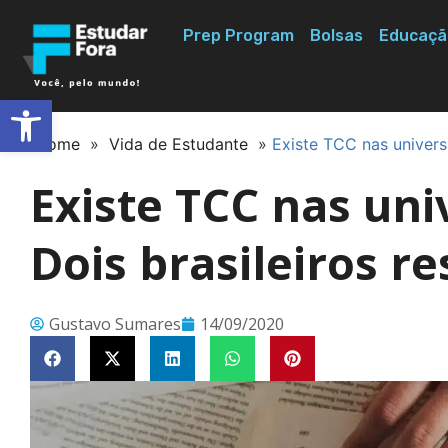
Prep Program
Bolsas
Educaçã
Abrir a barra de ferramentas
Home
»
Vida de Estudante
»
Existe TCC nas univers
Existe TCC nas un
Dois brasileiros 
Gustavo Sumares
14/09/2020