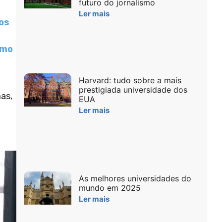
futuro do jornalismo
Ler mais
os
omo
Harvard: tudo sobre a mais
o
prestigiada universidade dos
mas,
EUA
Ler mais
As melhores universidades do
mundo em 2025
Ler mais