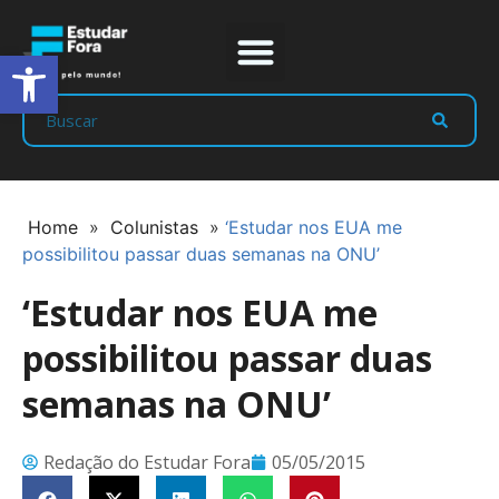
Abrir a barra de ferramentas
Prep Program
Líderes Estudar
Home
»
Colunistas
»
‘Estudar nos EUA me
possibilitou passar duas semanas na ONU’
‘Estudar nos EUA me
possibilitou passar duas
semanas na ONU’
Redação do Estudar Fora
05/05/2015