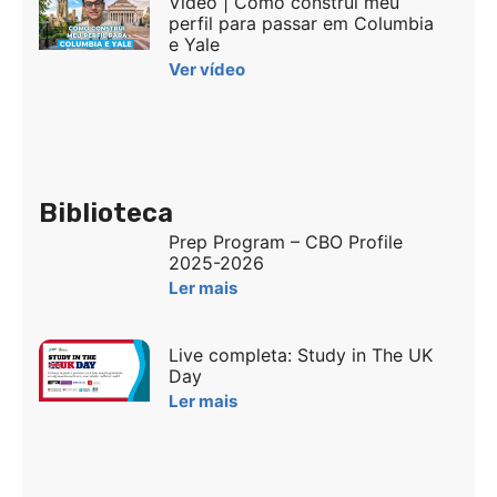
Vídeo | Como construí meu
perfil para passar em Columbia
e Yale
Ver vídeo
Biblioteca
Prep Program – CBO Profile
2025-2026
Ler mais
Live completa: Study in The UK
Day
Ler mais