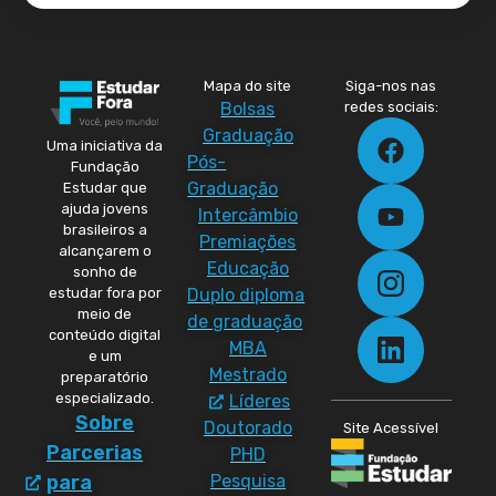
Mapa do site
Siga-nos nas
Bolsas
redes sociais:
Graduação
Uma iniciativa da
Pós-
Fundação
Graduação
Estudar que
ajuda jovens
Intercâmbio
brasileiros a
Premiações
alcançarem o
Educação
sonho de
Duplo diploma
estudar fora por
meio de
de graduação
conteúdo digital
MBA
e um
Mestrado
preparatório
especializado.
Líderes
Sobre
Doutorado
Site Acessível
Parcerias
PHD
Pesquisa
para