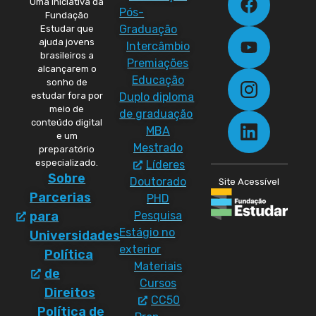
Uma iniciativa da
Pós-
Fundação
Graduação
Estudar que
ajuda jovens
Intercâmbio
brasileiros a
Premiações
alcançarem o
Educação
sonho de
Duplo diploma
estudar fora por
meio de
de graduação
conteúdo digital
MBA
e um
Mestrado
preparatório
especializado.
Líderes
Sobre
Doutorado
Site Acessível
Parcerias
PHD
Pesquisa
para
Estágio no
Universidades
exterior
Política
Materiais
de
Cursos
Direitos
CC50
Política de