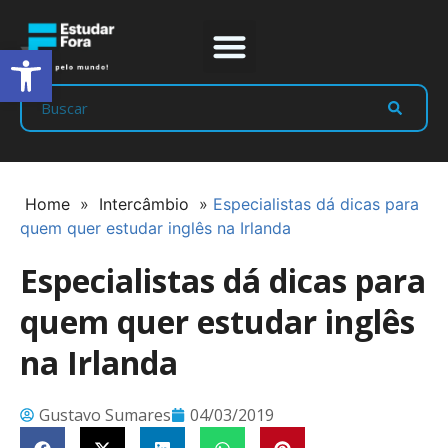
Abrir a barra de ferramentas
Prep Program
Líderes Estudar
Home
»
Intercâmbio
»
Especialistas dá dicas para
quem quer estudar inglês na Irlanda
Especialistas dá dicas para
quem quer estudar inglês
na Irlanda
Gustavo Sumares
04/03/2019