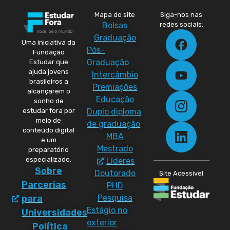
Mapa do site
Siga-nos nas
Bolsas
redes sociais:
Graduação
Uma iniciativa da
Pós-
Fundação
Graduação
Estudar que
ajuda jovens
Intercâmbio
brasileiros a
Premiações
alcançarem o
Educação
sonho de
Duplo diploma
estudar fora por
meio de
de graduação
conteúdo digital
MBA
e um
Mestrado
preparatório
especializado.
Líderes
Sobre
Doutorado
Site Acessível
Parcerias
PHD
Pesquisa
para
Estágio no
Universidades
exterior
Política