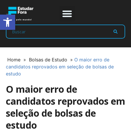
Abrir a barra de ferramentas
Prep Program
Líderes Estudar
Home
»
Bolsas de Estudo
»
O maior erro de
candidatos reprovados em seleção de bolsas de
estudo
O maior erro de
candidatos reprovados em
seleção de bolsas de
estudo