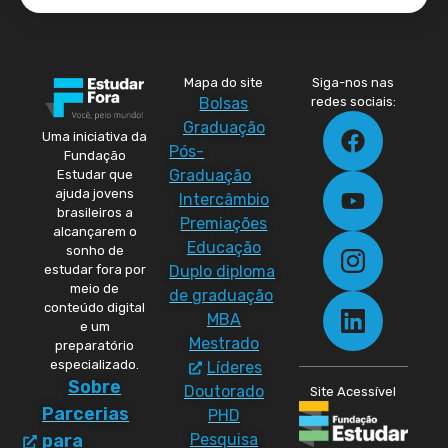
Mapa do site
Siga-nos nas
Bolsas
redes sociais:
Graduação
Uma iniciativa da
Pós-
Fundação
Graduação
Estudar que
ajuda jovens
Intercâmbio
brasileiros a
Premiações
alcançarem o
Educação
sonho de
Duplo diploma
estudar fora por
meio de
de graduação
conteúdo digital
MBA
e um
Mestrado
preparatório
especializado.
Líderes
Sobre
Doutorado
Site Acessível
Parcerias
PHD
Pesquisa
para