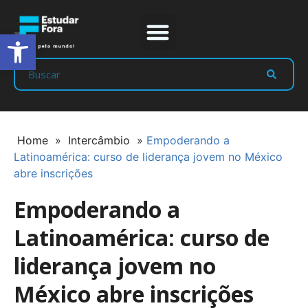
Abrir a barra de ferramentas
Prep Program
Líderes Estudar
Home
»
Intercâmbio
»
Empoderando a
Latinoamérica: curso de liderança jovem no México
abre inscrições
Empoderando a
Latinoamérica: curso de
liderança jovem no
México abre inscrições