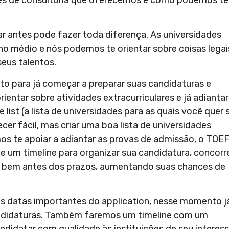
r antes pode fazer toda diferença. As universidades
o médio e nós podemos te orientar sobre coisas legai
seus talentos.
to para já começar a preparar suas candidaturas e
rientar sobre atividades extracurriculares e já adianta
list (a lista de universidades para as quais você quer 
ecer fácil, mas criar uma boa lista de universidades
s te apoiar a adiantar as provas de admissão, o TOE
de um timeline para organizar sua candidatura, concorr
is bem antes dos prazos, aumentando suas chances de
das datas importantes do application, nesse momento j
idaturas. Também faremos um timeline com um
didatar com qualidade às instituições de seu interess