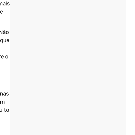
mais
de
Não
 que
re o
 nas
ém
uito