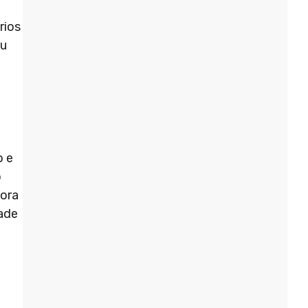
rios
ou
o e
o
hora
dade