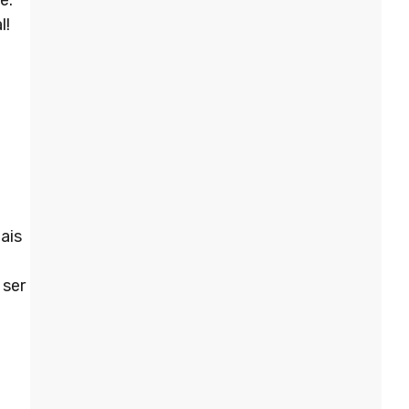
l!
ais
 ser