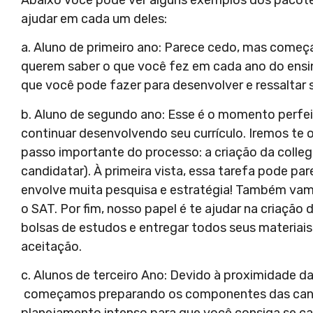
ajudar em cada um deles:
a. Aluno de primeiro ano: Parece cedo, mas começa
querem saber o que você fez em cada ano do ensin
que você pode fazer para desenvolver e ressaltar 
b. Aluno de segundo ano: Esse é o momento perfei
continuar desenvolvendo seu currículo. Iremos te o
passo importante do processo: a criação da college 
candidatar). À primeira vista, essa tarefa pode par
envolve muita pesquisa e estratégia! Também vamo
o SAT. Por fim, nosso papel é te ajudar na criação 
bolsas de estudos e entregar todos seus materia
aceitação.
c. Alunos de terceiro Ano: Devido à proximidade 
começamos preparando os componentes das cand
planejamento intenso para que você consiga se can