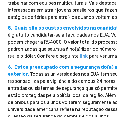
trabalhar com equipes multiculturais. Vale destac
interessadas em atrair jovens brasileiros que fa
estágios de férias para atraí-los quando voltam ao p
5.
Quais são os custos envolvidos na candida
é gratuito candidatar-se a faculdades nos EUA. Vo
podem chegar a R$4000. O valor total do process
padronizadas que seu/sua filho(a) fizer, do número
real e o dólar. Confere o seguinte
link
para ver uma
6. Estou preocupado com a segurança do(a) m
exterior.
Todas as universidades nos EUA tem se
responsabiliza pela vigilância do campus 24 horas
entradas ou sistemas de segurança que só permit
estão protegidas pela polícia local da região. Alé
de ônibus para os alunos voltarem seguramente a
universidade americana reflete na reputação dessa 
questão da segurança do campus e dos alunos.