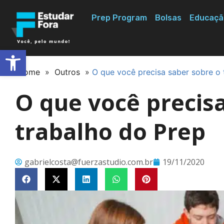
Prep Program
Bolsas
Educaçã
Abrir a barra de ferramentas
Home
»
Outros
»
O que você precisa saber sobre o 
O que você precis
trabalho do Prep
gabrielcosta@fuerzastudio.com.br
19/11/2020