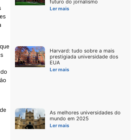
futuro do jornalismo
s
Ler mais
des
a
que
Harvard: tudo sobre a mais
os
prestigiada universidade dos
EUA
Ler mais
 do
ção
ode
As melhores universidades do
mundo em 2025
Ler mais