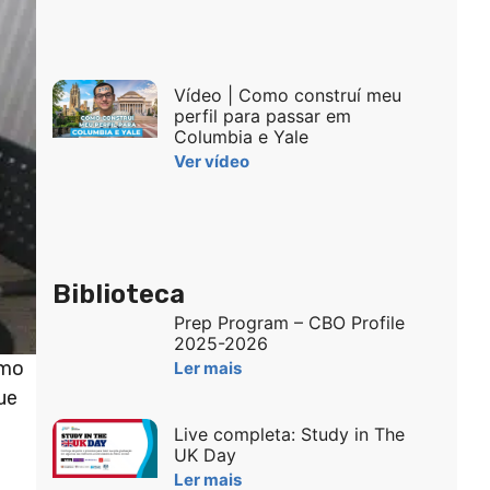
Vídeo | Como construí meu
perfil para passar em
Columbia e Yale
Ver vídeo
Biblioteca
Prep Program – CBO Profile
2025-2026
omo
Ler mais
ue
Live completa: Study in The
UK Day
Ler mais