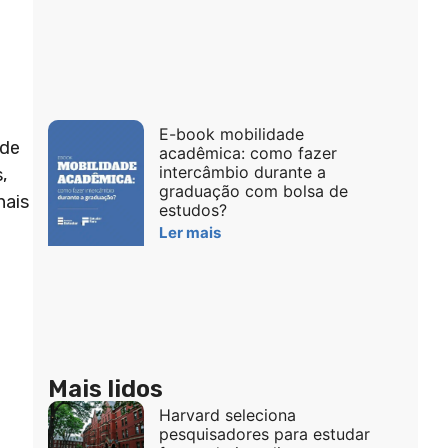
E-book mobilidade
 de
acadêmica: como fazer
intercâmbio durante a
,
graduação com bolsa de
nais
estudos?
Ler mais
Mais lidos
Harvard seleciona
pesquisadores para estudar