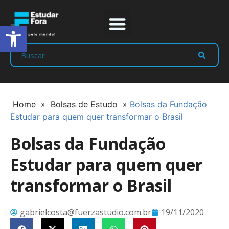
Abrir a barra de ferramentas
Prep Program
Líderes Estudar
Home
»
Bolsas de Estudo
»
Bolsas da Fundação
Estudar para quem quer transformar o Brasil
Bolsas da Fundação
Estudar para quem quer
transformar o Brasil
gabrielcosta@fuerzastudio.com.br
19/11/2020