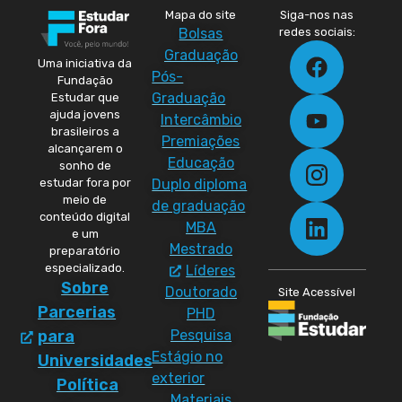
Mapa do site
Siga-nos nas
Bolsas
redes sociais:
Graduação
Uma iniciativa da
Pós-
Fundação
Graduação
Estudar que
ajuda jovens
Intercâmbio
brasileiros a
Premiações
alcançarem o
Educação
sonho de
Duplo diploma
estudar fora por
meio de
de graduação
conteúdo digital
MBA
e um
Mestrado
preparatório
especializado.
Líderes
Sobre
Doutorado
Site Acessível
Parcerias
PHD
Pesquisa
para
Estágio no
Universidades
exterior
Política
Materiais