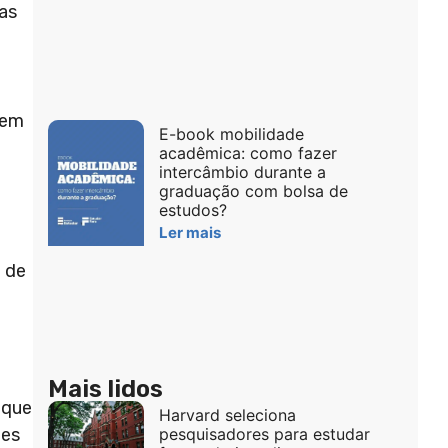
las
 em
E-book mobilidade
acadêmica: como fazer
intercâmbio durante a
graduação com bolsa de
estudos?
Ler mais
 de
Mais lidos
 que
Harvard seleciona
ães
pesquisadores para estudar