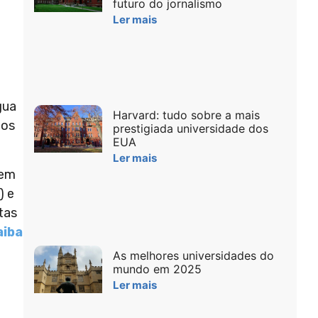
futuro do jornalismo
Ler mais
gua
Harvard: tudo sobre a mais
dos
prestigiada universidade dos
EUA
Ler mais
(em
) e
tas
aiba
As melhores universidades do
mundo em 2025
Ler mais