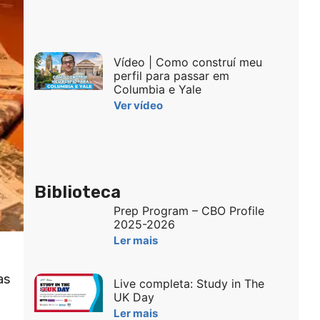
Vídeo | Como construí meu
perfil para passar em
Columbia e Yale
Ver vídeo
Biblioteca
Prep Program – CBO Profile
2025-2026
Ler mais
as
Live completa: Study in The
UK Day
Ler mais