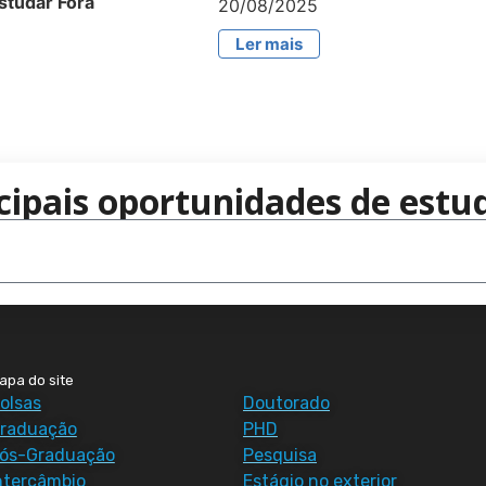
studar Fora
20/08/2025
Ler mais
cipais oportunidades de estud
apa do site
olsas
Doutorado
raduação
PHD
ós-Graduação
Pesquisa
ntercâmbio
Estágio no exterior