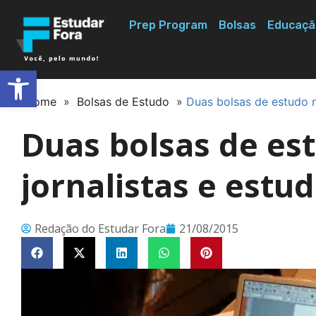
Prep Program
Bolsas
Educaçã
Abrir a barra de ferramentas
Home
»
Bolsas de Estudo
»
Duas bolsas de estudo n
Duas bolsas de es
jornalistas e estu
Redação do Estudar Fora
21/08/2015