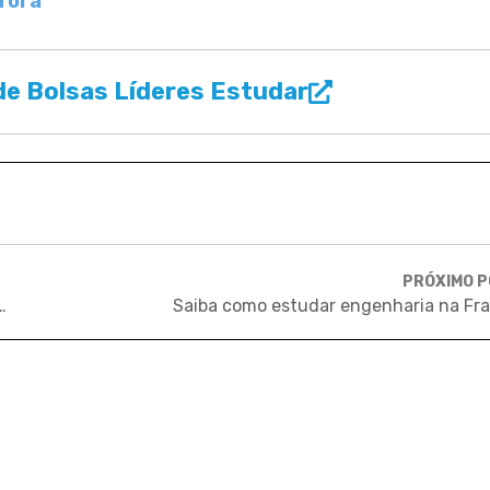
 fora
e Bolsas Líderes Estudar
PRÓXIMO 
5º ano a melhor cidade para se viver
Saiba como estudar engenharia na Fr