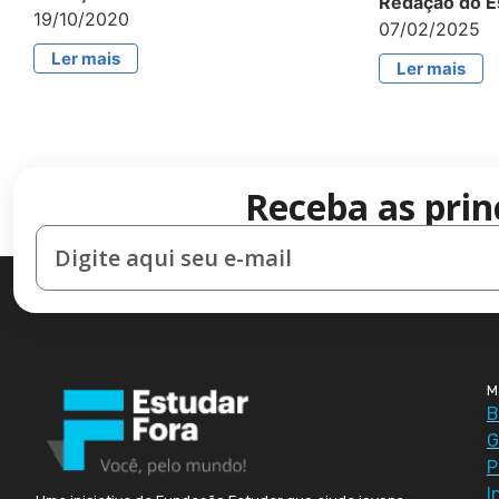
Redação do E
19/10/2020
07/02/2025
Ler mais
Ler mais
Receba as prin
M
B
G
P
I