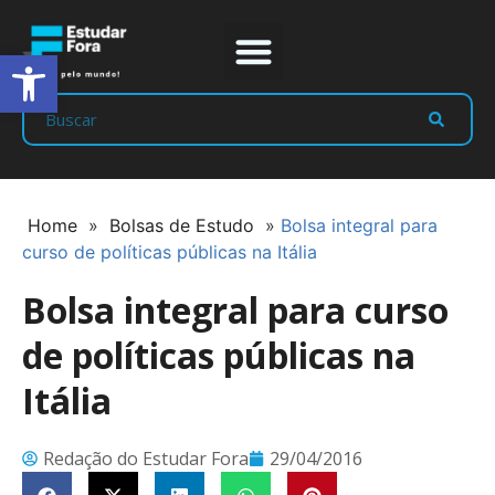
Abrir a barra de ferramentas
Prep Program
Líderes Estudar
Home
»
Bolsas de Estudo
»
Bolsa integral para
curso de políticas públicas na Itália
Bolsa integral para curso
de políticas públicas na
Itália
Redação do Estudar Fora
29/04/2016