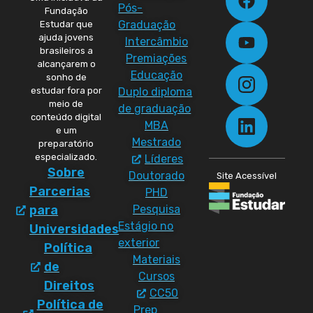
Pós-
Fundação
Graduação
Estudar que
ajuda jovens
Intercâmbio
brasileiros a
Premiações
alcançarem o
Educação
sonho de
Duplo diploma
estudar fora por
meio de
de graduação
conteúdo digital
MBA
e um
Mestrado
preparatório
especializado.
Líderes
Sobre
Doutorado
Site Acessível
Parcerias
PHD
Pesquisa
para
Estágio no
Universidades
exterior
Política
Materiais
de
Cursos
Direitos
CC50
Política de
Prep