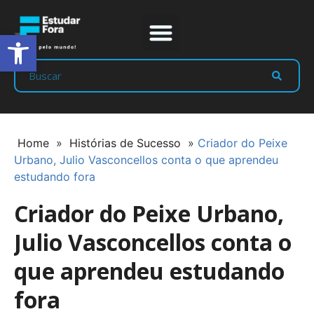
Abrir a barra de ferramentas
Prep Program
Líderes Estudar
Home
»
Histórias de Sucesso
»
Criador do Peixe
Urbano, Julio Vasconcellos conta o que aprendeu
estudando fora
Criador do Peixe Urbano,
Julio Vasconcellos conta o
que aprendeu estudando
fora