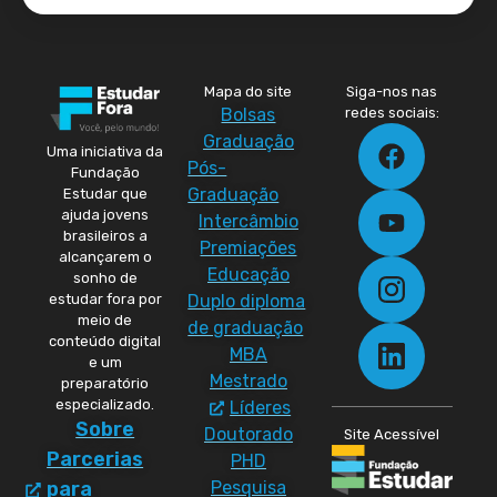
Mapa do site
Siga-nos nas
Bolsas
redes sociais:
Graduação
Uma iniciativa da
Pós-
Fundação
Graduação
Estudar que
ajuda jovens
Intercâmbio
brasileiros a
Premiações
alcançarem o
Educação
sonho de
Duplo diploma
estudar fora por
meio de
de graduação
conteúdo digital
MBA
e um
Mestrado
preparatório
especializado.
Líderes
Sobre
Doutorado
Site Acessível
Parcerias
PHD
Pesquisa
para