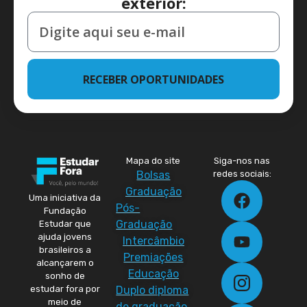
exterior:
RECEBER OPORTUNIDADES
Mapa do site
Siga-nos nas
Bolsas
redes sociais:
Graduação
Uma iniciativa da
Pós-
Fundação
Graduação
Estudar que
ajuda jovens
Intercâmbio
brasileiros a
Premiações
alcançarem o
Educação
sonho de
Duplo diploma
estudar fora por
meio de
de graduação