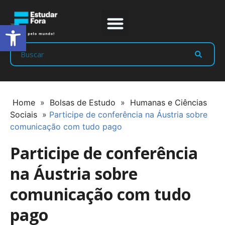
Abrir a barra de ferramentas
Prep Program
Líderes Estudar
Home
»
Bolsas de Estudo
»
Humanas e Ciências
Sociais
»
Participe de conferência na Áustria sobre
comunicação com tudo pago
Participe de conferência
na Áustria sobre
comunicação com tudo
pago