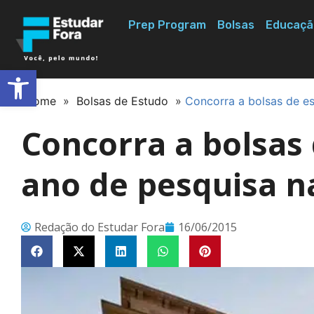
Prep Program
Bolsas
Educaçã
Abrir a barra de ferramentas
Home
»
Bolsas de Estudo
»
Concorra a bolsas de e
Concorra a bolsas
ano de pesquisa 
Redação do Estudar Fora
16/06/2015