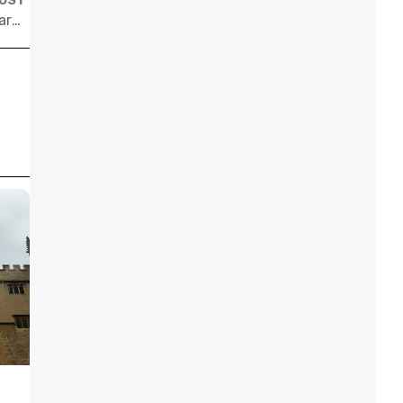
POST
‘Cresci na periferia de São Paulo e fui aprovado em Harvard, Stanford e MIT’