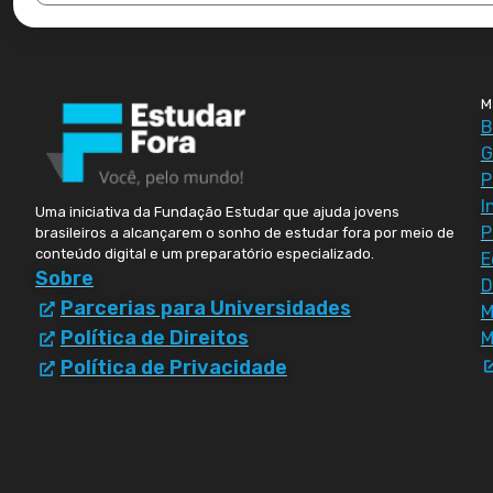
M
B
G
P
I
Uma iniciativa da Fundação Estudar que ajuda jovens
P
brasileiros a alcançarem o sonho de estudar fora por meio de
conteúdo digital e um preparatório especializado.
E
Sobre
D
Parcerias para Universidades
Política de Direitos
M
Política de Privacidade