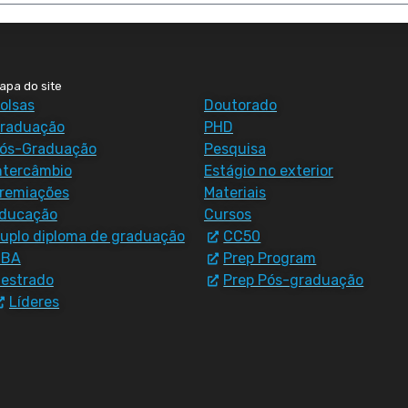
apa do site
olsas
Doutorado
raduação
PHD
ós-Graduação
Pesquisa
ntercâmbio
Estágio no exterior
remiações
Materiais
ducação
Cursos
uplo diploma de graduação
CC50
MBA
Prep Program
estrado
Prep Pós-graduação
Líderes