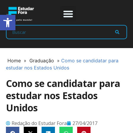
Abrir a barra de ferramentas
Prep Program
Líderes Estudar
Home
»
Graduação
»
Como se candidatar para
estudar nos Estados Unidos
Como se candidatar para
estudar nos Estados
Unidos
Redação do Estudar Fora
27/04/2017