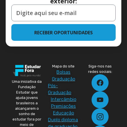
exterior:
RECEBER OPORTUNIDADES
Mapa do site
Siga-nos nas
Bolsas
redes sociais:
Graduação
Uma iniciativa da
Pós-
Fundação
Graduação
Estudar que
ajuda jovens
Intercâmbio
brasileiros a
Premiações
alcançarem o
Educação
sonho de
Duplo diploma
estudar fora por
meio de
de graduação