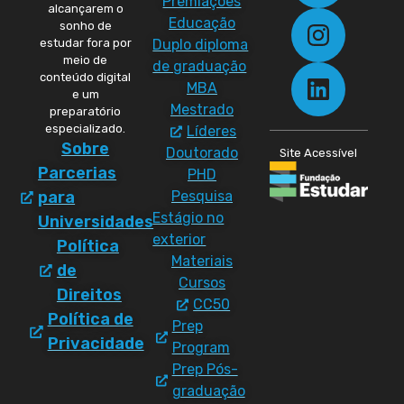
Premiações
alcançarem o
Educação
sonho de
Duplo diploma
estudar fora por
meio de
de graduação
conteúdo digital
MBA
e um
Mestrado
preparatório
especializado.
Líderes
Sobre
Doutorado
Site Acessível
Parcerias
PHD
Pesquisa
para
Estágio no
Universidades
exterior
Política
Materiais
de
Cursos
Direitos
CC50
Política de
Prep
Privacidade
Program
Prep Pós-
graduação