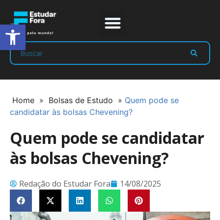
Abrir a barra de ferramentas
Prep Program
Líderes Estudar
Home
»
Bolsas de Estudo
»
Quem pode se
candidatar às bolsas Chevening?
Quem pode se candidatar
às bolsas Chevening?
Redação do Estudar Fora
14/08/2025