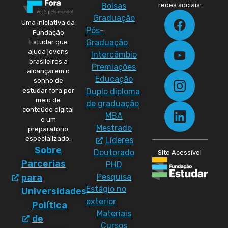
Bolsas
redes sociais:
Graduação
Uma iniciativa da
Pós-
Fundação
Graduação
Estudar que
ajuda jovens
Intercâmbio
brasileiros a
Premiações
alcançarem o
Educação
sonho de
Duplo diploma
estudar fora por
meio de
de graduação
conteúdo digital
MBA
e um
Mestrado
preparatório
especializado.
Líderes
Sobre
Doutorado
Site Acessível
Parcerias
PHD
Pesquisa
para
Estágio no
Universidades
exterior
Política
Materiais
de
Cursos