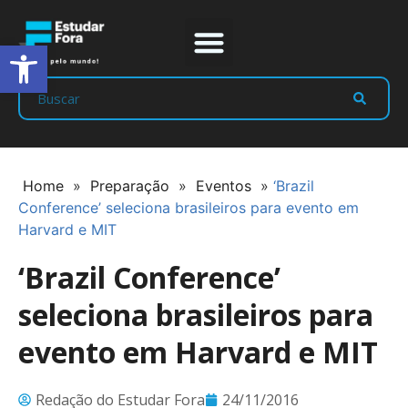
Abrir a barra de ferramentas
Prep Program
Líderes Estudar
Home
»
Preparação
»
Eventos
»
‘Brazil
Conference’ seleciona brasileiros para evento em
Harvard e MIT
‘Brazil Conference’
seleciona brasileiros para
evento em Harvard e MIT
Redação do Estudar Fora
24/11/2016