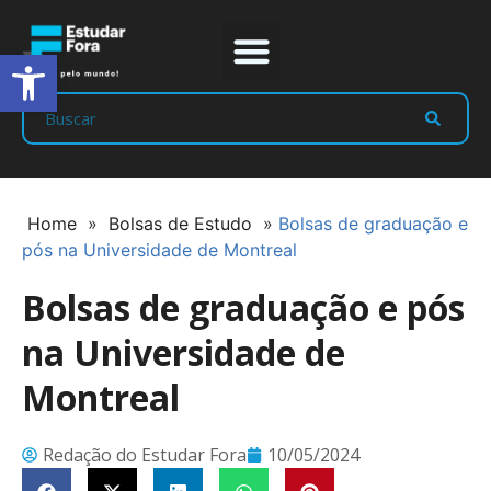
Abrir a barra de ferramentas
Prep Program
Líderes Estudar
Home
»
Bolsas de Estudo
»
Bolsas de graduação e
pós na Universidade de Montreal
Bolsas de graduação e pós
na Universidade de
Montreal
Redação do Estudar Fora
10/05/2024