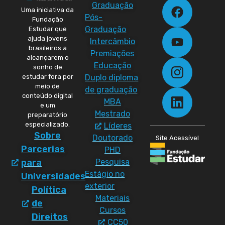
Graduação
Uma iniciativa da
Pós-
Fundação
Graduação
Estudar que
ajuda jovens
Intercâmbio
brasileiros a
Premiações
alcançarem o
Educação
sonho de
Duplo diploma
estudar fora por
meio de
de graduação
conteúdo digital
MBA
e um
Mestrado
preparatório
especializado.
Líderes
Sobre
Doutorado
Site Acessível
Parcerias
PHD
Pesquisa
para
Estágio no
Universidades
exterior
Política
Materiais
de
Cursos
Direitos
CC50