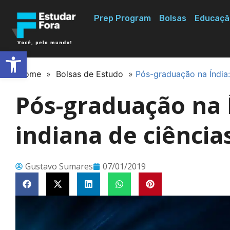
Prep Program
Bolsas
Educaçã
Abrir a barra de ferramentas
Home
»
Bolsas de Estudo
»
Pós-graduação na Índia:
Pós-graduação na 
indiana de ciência
Gustavo Sumares
07/01/2019