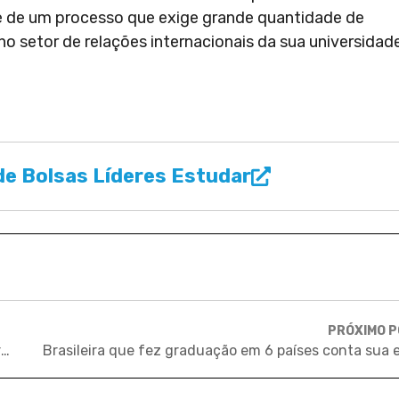
se de um processo que exige grande quantidade de
no setor de relações internacionais da sua universidad
e Bolsas Líderes Estudar
PRÓXIMO 
Quer estudar em Harvard? Esclareça suas dúvidas sobre como chegar lá!