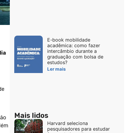
E-book mobilidade
acadêmica: como fazer
intercâmbio durante a
dia
graduação com bolsa de
estudos?
Ler mais
de
Mais lidos
ção
Harvard seleciona
além
pesquisadores para estudar