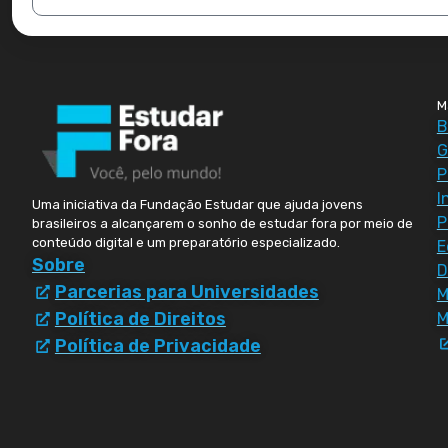
M
B
G
P
I
Uma iniciativa da Fundação Estudar que ajuda jovens
P
brasileiros a alcançarem o sonho de estudar fora por meio de
conteúdo digital e um preparatório especializado.
E
Sobre
D
Parcerias para Universidades
Política de Direitos
M
Política de Privacidade