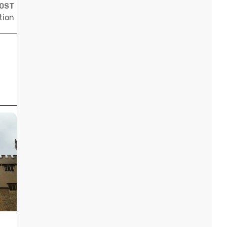
POST
tion