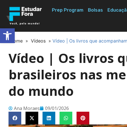
Prep Program
Bolsas
Educaçã
Abrir a barra de ferramentas
Home
»
Vídeos
»
Vídeo | Os livros que acompanham
Vídeo | Os livro
brasileiros nas m
do mundo
Ana Moraes
09/01/2026