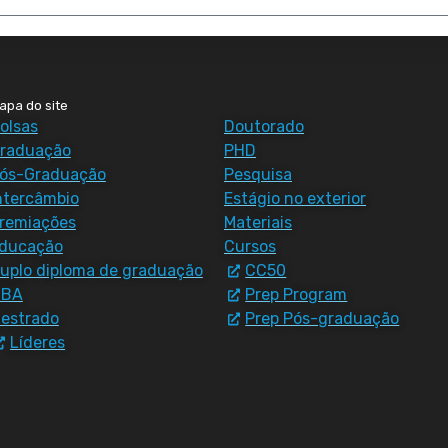
apa do site
olsas
Doutorado
raduação
PHD
ós-Graduação
Pesquisa
ntercâmbio
Estágio no exterior
remiações
Materiais
ducação
Cursos
uplo diploma de graduação
CC50
MBA
Prep Program
estrado
Prep Pós-graduação
Líderes