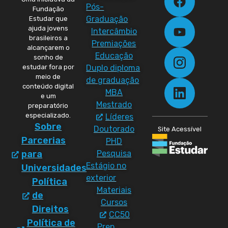
Pós-
Fundação
Graduação
Estudar que
ajuda jovens
Intercâmbio
brasileiros a
Premiações
alcançarem o
Educação
sonho de
Duplo diploma
estudar fora por
meio de
de graduação
conteúdo digital
MBA
e um
Mestrado
preparatório
especializado.
Líderes
Sobre
Doutorado
Site Acessível
Parcerias
PHD
Pesquisa
para
Estágio no
Universidades
exterior
Política
Materiais
de
Cursos
Direitos
CC50
Política de
Prep