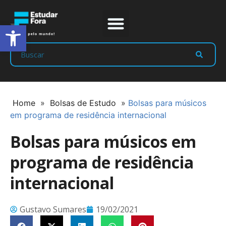
Abrir a barra de ferramentas
Prep Program
Líderes Estudar
Home
»
Bolsas de Estudo
»
Bolsas para músicos
em programa de residência internacional
Bolsas para músicos em
programa de residência
internacional
Gustavo Sumares
19/02/2021